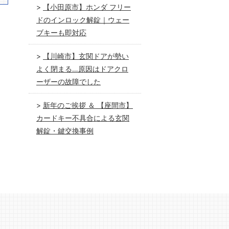
【小田原市】ホンダ フリー
ドのインロック解錠｜ウェー
ブキーも即対応
【川崎市】玄関ドアが勢い
よく閉まる…原因はドアクロ
ーザーの故障でした
新年のご挨拶 ＆ 【座間市】
カードキー不具合による玄関
解錠・鍵交換事例