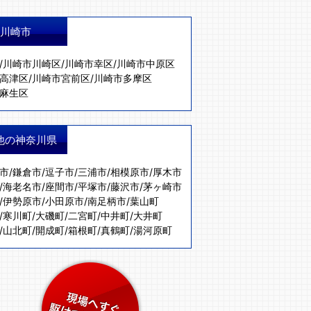
川崎市
/
川崎市川崎区
/
川崎市幸区
/
川崎市中原区
高津区
/
川崎市宮前区
/
川崎市多摩区
麻生区
他の神奈川県
市
/
鎌倉市
/
逗子市
/
三浦市
/
相模原市
/
厚木市
/
海老名市
/
座間市
/
平塚市
/
藤沢市
/
茅ヶ崎市
/
伊勢原市
/
小田原市
/
南足柄市
/
葉山町
/
寒川町
/
大磯町
/
二宮町
/
中井町
/
大井町
/
山北町
/
開成町
/
箱根町
/
真鶴町
/
湯河原町