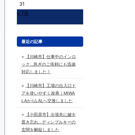
31
« 7月
最近の記事
【川崎市】仕事中のインロ
ック…急ぎのご依頼にも迅速
対応しました！
【川崎市】工場の出入口ド
アを使いやすく改善｜MIWA
LAからLALへ交換しました
【小田原市】出張先に鍵を
置き忘れ…ディンプルキーの
玄関を解錠しました