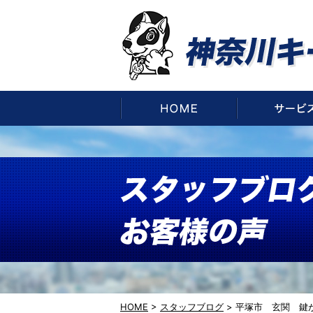
HOME
HOME
>
スタッフブログ
>
平塚市 玄関 鍵