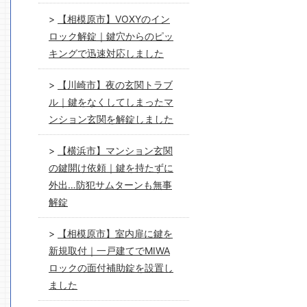
【相模原市】VOXYのイン
ロック解錠｜鍵穴からのピッ
キングで迅速対応しました
【川崎市】夜の玄関トラブ
ル｜鍵をなくしてしまったマ
ンション玄関を解錠しました
【横浜市】マンション玄関
の鍵開け依頼｜鍵を持たずに
外出…防犯サムターンも無事
解錠
【相模原市】室内扉に鍵を
新規取付｜一戸建てでMIWA
ロックの面付補助錠を設置し
ました