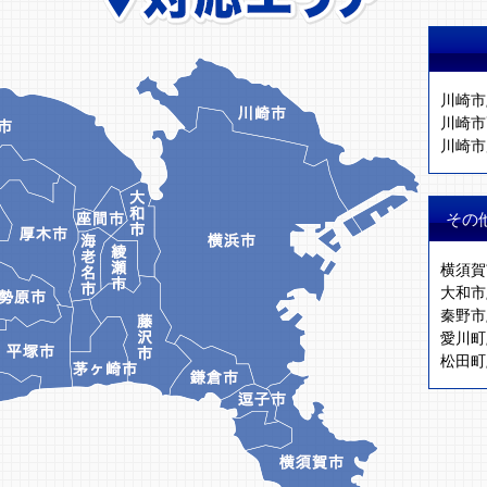
川崎市
川崎市
川崎市
その
横須賀
大和市
秦野市
愛川町
松田町