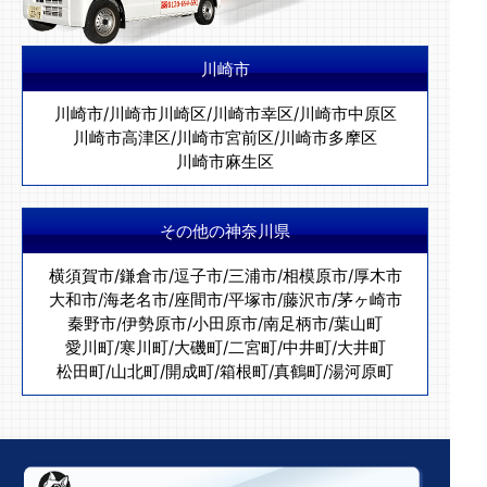
川崎市
川崎市
/
川崎市川崎区
/
川崎市幸区
/
川崎市中原区
川崎市高津区
/
川崎市宮前区
/
川崎市多摩区
川崎市麻生区
その他の神奈川県
横須賀市
/
鎌倉市
/
逗子市
/
三浦市
/
相模原市
/
厚木市
大和市
/
海老名市
/
座間市
/
平塚市
/
藤沢市
/
茅ヶ崎市
秦野市
/
伊勢原市
/
小田原市
/
南足柄市
/
葉山町
愛川町
/
寒川町
/
大磯町
/
二宮町
/
中井町
/
大井町
松田町
/
山北町
/
開成町
/
箱根町
/
真鶴町
/
湯河原町