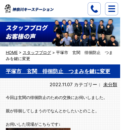
HOME
>
スタッフブログ
>
平塚市 玄関 徘徊防止 つま
みを鍵に変更
平塚市 玄関 徘徊防止 つまみを鍵に変更
2022.11.07
カテゴリー：
未分類
今回は玄関の徘徊防止のための交換にお伺いしました。
親が徘徊してしまうのでなんとかしたいとのこと。
お伺いした現場がこちらです↓