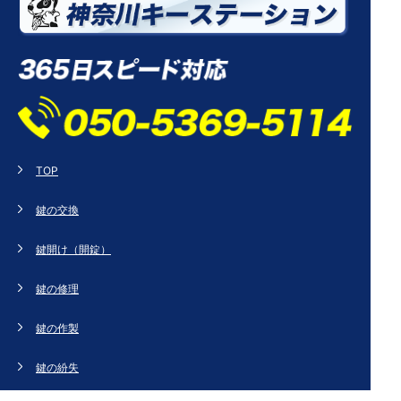
TOP
鍵の交換
鍵開け（開錠）
鍵の修理
鍵の作製
鍵の紛失