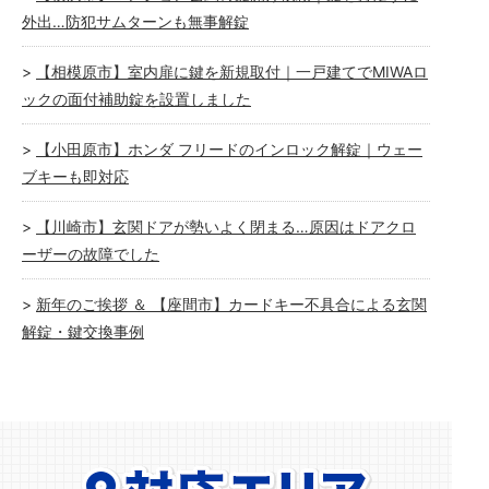
外出…防犯サムターンも無事解錠
【相模原市】室内扉に鍵を新規取付｜一戸建てでMIWAロ
ックの面付補助錠を設置しました
【小田原市】ホンダ フリードのインロック解錠｜ウェー
ブキーも即対応
【川崎市】玄関ドアが勢いよく閉まる…原因はドアクロ
ーザーの故障でした
新年のご挨拶 ＆ 【座間市】カードキー不具合による玄関
解錠・鍵交換事例