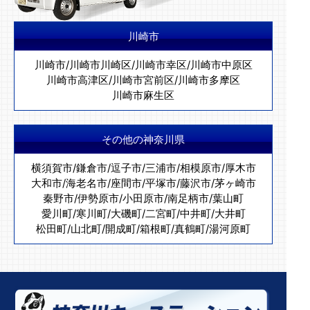
川崎市
川崎市
/
川崎市川崎区
/
川崎市幸区
/
川崎市中原区
川崎市高津区
/
川崎市宮前区
/
川崎市多摩区
川崎市麻生区
その他の神奈川県
横須賀市
/
鎌倉市
/
逗子市
/
三浦市
/
相模原市
/
厚木市
大和市
/
海老名市
/
座間市
/
平塚市
/
藤沢市
/
茅ヶ崎市
秦野市
/
伊勢原市
/
小田原市
/
南足柄市
/
葉山町
愛川町
/
寒川町
/
大磯町
/
二宮町
/
中井町
/
大井町
松田町
/
山北町
/
開成町
/
箱根町
/
真鶴町
/
湯河原町