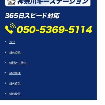
TOP
鍵の交換
鍵開け（開錠）
鍵の修理
鍵の作製
鍵の紛失
新規取り付け