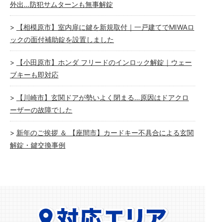
外出…防犯サムターンも無事解錠
【相模原市】室内扉に鍵を新規取付｜一戸建てでMIWAロ
ックの面付補助錠を設置しました
【小田原市】ホンダ フリードのインロック解錠｜ウェー
ブキーも即対応
【川崎市】玄関ドアが勢いよく閉まる…原因はドアクロ
ーザーの故障でした
新年のご挨拶 ＆ 【座間市】カードキー不具合による玄関
解錠・鍵交換事例