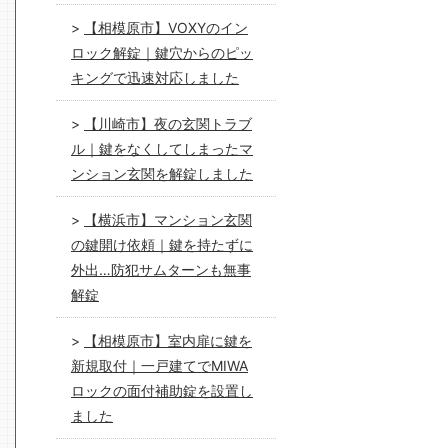
【相模原市】VOXYのイン
ロック解錠｜鍵穴からのピッ
キングで迅速対応しました
【川崎市】夜の玄関トラブ
ル｜鍵をなくしてしまったマ
ンション玄関を解錠しました
【横浜市】マンション玄関
の鍵開け依頼｜鍵を持たずに
外出…防犯サムターンも無事
解錠
【相模原市】室内扉に鍵を
新規取付｜一戸建てでMIWA
ロックの面付補助錠を設置し
ました