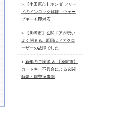
【小田原市】ホンダ フリー
ドのインロック解錠｜ウェー
ブキーも即対応
【川崎市】玄関ドアが勢い
よく閉まる…原因はドアクロ
ーザーの故障でした
新年のご挨拶 ＆ 【座間市】
カードキー不具合による玄関
解錠・鍵交換事例