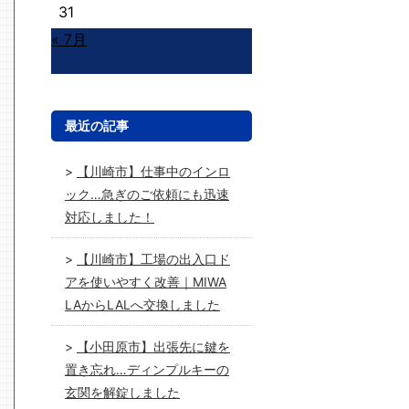
31
« 7月
最近の記事
【川崎市】仕事中のインロ
ック…急ぎのご依頼にも迅速
対応しました！
【川崎市】工場の出入口ド
アを使いやすく改善｜MIWA
LAからLALへ交換しました
【小田原市】出張先に鍵を
置き忘れ…ディンプルキーの
玄関を解錠しました