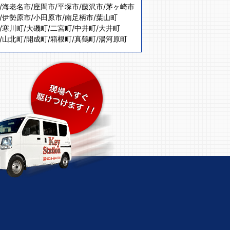
/
海老名市
/
座間市
/
平塚市
/
藤沢市
/
茅ヶ崎市
/
伊勢原市
/
小田原市
/
南足柄市
/
葉山町
/
寒川町
/
大磯町
/
二宮町
/
中井町
/
大井町
/
山北町
/
開成町
/
箱根町
/
真鶴町
/
湯河原町