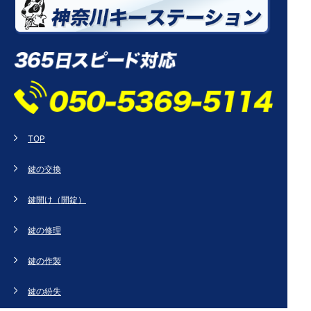
TOP
鍵の交換
鍵開け（開錠）
鍵の修理
鍵の作製
鍵の紛失