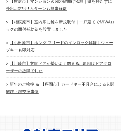
【横浜市】マンション玄関の鍵開け依頼｜鍵を持たずに
外出…防犯サムターンも無事解錠
【相模原市】室内扉に鍵を新規取付｜一戸建てでMIWAロ
ックの面付補助錠を設置しました
【小田原市】ホンダ フリードのインロック解錠｜ウェー
ブキーも即対応
【川崎市】玄関ドアが勢いよく閉まる…原因はドアクロ
ーザーの故障でした
新年のご挨拶 ＆ 【座間市】カードキー不具合による玄関
解錠・鍵交換事例