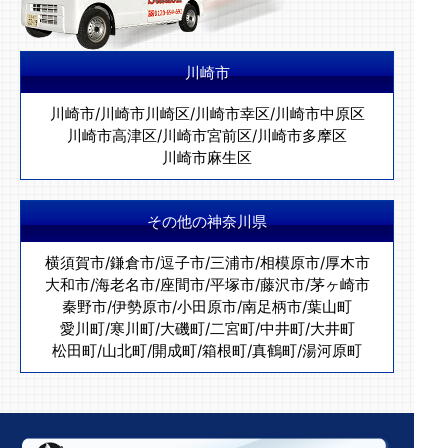
川崎市
川崎市
/
川崎市川崎区
/
川崎市幸区
/
川崎市中原区
川崎市高津区
/
川崎市宮前区
/
川崎市多摩区
川崎市麻生区
その他の神奈川県
横須賀市
/
鎌倉市
/
逗子市
/
三浦市
/
相模原市
/
厚木市
大和市
/
海老名市
/
座間市
/
平塚市
/
藤沢市
/
茅ヶ崎市
秦野市
/
伊勢原市
/
小田原市
/
南足柄市
/
葉山町
愛川町
/
寒川町
/
大磯町
/
二宮町
/
中井町
/
大井町
松田町
/
山北町
/
開成町
/
箱根町
/
真鶴町
/
湯河原町