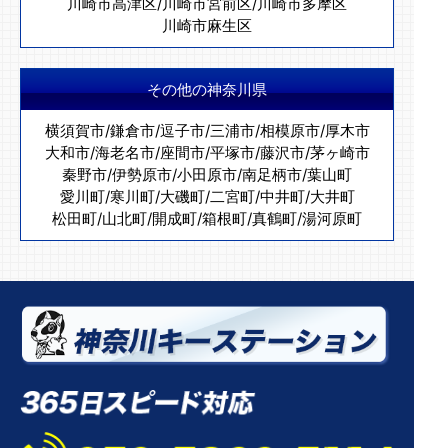
川崎市高津区
/
川崎市宮前区
/
川崎市多摩区
川崎市麻生区
その他の神奈川県
横須賀市
/
鎌倉市
/
逗子市
/
三浦市
/
相模原市
/
厚木市
大和市
/
海老名市
/
座間市
/
平塚市
/
藤沢市
/
茅ヶ崎市
秦野市
/
伊勢原市
/
小田原市
/
南足柄市
/
葉山町
愛川町
/
寒川町
/
大磯町
/
二宮町
/
中井町
/
大井町
松田町
/
山北町
/
開成町
/
箱根町
/
真鶴町
/
湯河原町