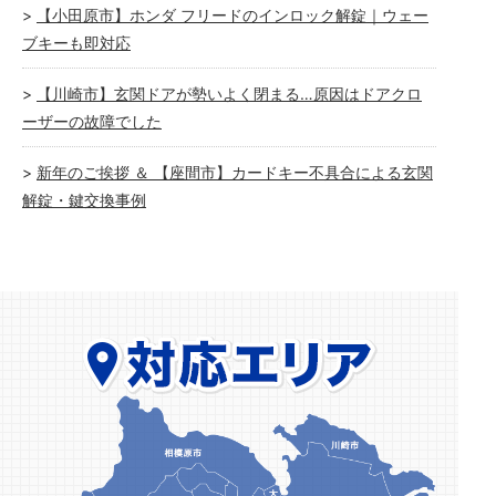
【小田原市】ホンダ フリードのインロック解錠｜ウェー
ブキーも即対応
【川崎市】玄関ドアが勢いよく閉まる…原因はドアクロ
ーザーの故障でした
新年のご挨拶 ＆ 【座間市】カードキー不具合による玄関
解錠・鍵交換事例