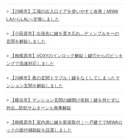
【川崎市】工場の出入口ドアを使いやすく改善｜MIWA
LAからLALへ交換しました
【小田原市】出張先に鍵を置き忘れ…ディンプルキーの
玄関を解錠しました
【相模原市】VOXYのインロック解錠｜鍵穴からのピッキ
ングで迅速対応しました
【川崎市】夜の玄関トラブル｜鍵をなくしてしまったマ
ンション玄関を解錠しました
【横浜市】マンション玄関の鍵開け依頼｜鍵を持たずに
外出…防犯サムターンも無事解錠
【相模原市】室内扉に鍵を新規取付｜一戸建てでMIWAロ
ックの面付補助錠を設置しました