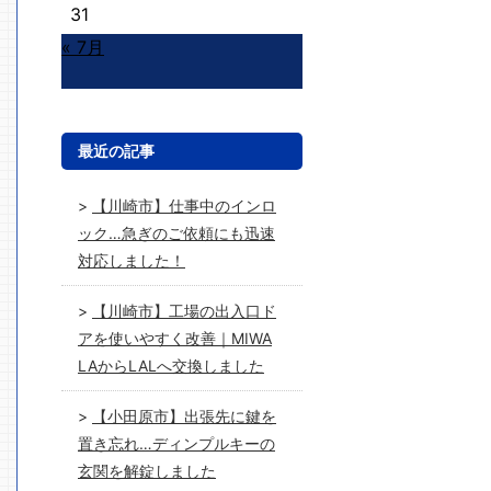
31
« 7月
最近の記事
【川崎市】仕事中のインロ
ック…急ぎのご依頼にも迅速
対応しました！
【川崎市】工場の出入口ド
アを使いやすく改善｜MIWA
LAからLALへ交換しました
【小田原市】出張先に鍵を
置き忘れ…ディンプルキーの
玄関を解錠しました