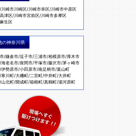
/
川崎市川崎区
/
川崎市幸区
/
川崎市中原区
高津区
/
川崎市宮前区
/
川崎市多摩区
麻生区
他の神奈川県
市
/
鎌倉市
/
逗子市
/
三浦市
/
相模原市
/
厚木市
/
海老名市
/
座間市
/
平塚市
/
藤沢市
/
茅ヶ崎市
/
伊勢原市
/
小田原市
/
南足柄市
/
葉山町
/
寒川町
/
大磯町
/
二宮町
/
中井町
/
大井町
/
山北町
/
開成町
/
箱根町
/
真鶴町
/
湯河原町