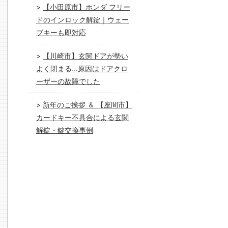
【小田原市】ホンダ フリー
ドのインロック解錠｜ウェー
ブキーも即対応
【川崎市】玄関ドアが勢い
よく閉まる…原因はドアクロ
ーザーの故障でした
新年のご挨拶 ＆ 【座間市】
カードキー不具合による玄関
解錠・鍵交換事例