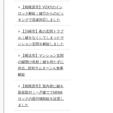
【相模原市】VOXYのイン
ロック解錠｜鍵穴からのピッ
キングで迅速対応しました
【川崎市】夜の玄関トラブ
ル｜鍵をなくしてしまったマ
ンション玄関を解錠しました
【横浜市】マンション玄関
の鍵開け依頼｜鍵を持たずに
外出…防犯サムターンも無事
解錠
【相模原市】室内扉に鍵を
新規取付｜一戸建てでMIWA
ロックの面付補助錠を設置し
ました