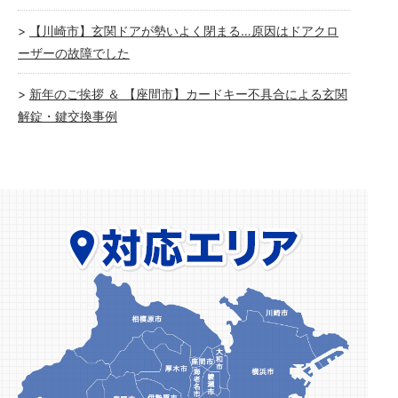
【川崎市】玄関ドアが勢いよく閉まる…原因はドアクロ
ーザーの故障でした
新年のご挨拶 ＆ 【座間市】カードキー不具合による玄関
解錠・鍵交換事例