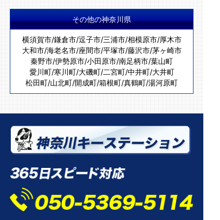
その他の神奈川県
横須賀市
/
鎌倉市
/
逗子市
/
三浦市
/
相模原市
/
厚木市
大和市
/
海老名市
/
座間市
/
平塚市
/
藤沢市
/
茅ヶ崎市
秦野市
/
伊勢原市
/
小田原市
/
南足柄市
/
葉山町
愛川町
/
寒川町
/
大磯町
/
二宮町
/
中井町
/
大井町
松田町
/
山北町
/
開成町
/
箱根町
/
真鶴町
/
湯河原町