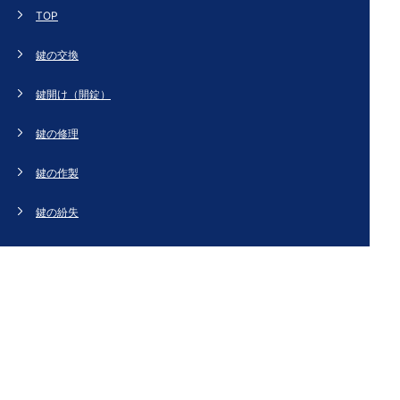
TOP
鍵の交換
鍵開け（開錠）
鍵の修理
鍵の作製
鍵の紛失
新規取り付け
ドアの修理・交換
法人のお客様へ
スタッフブログ