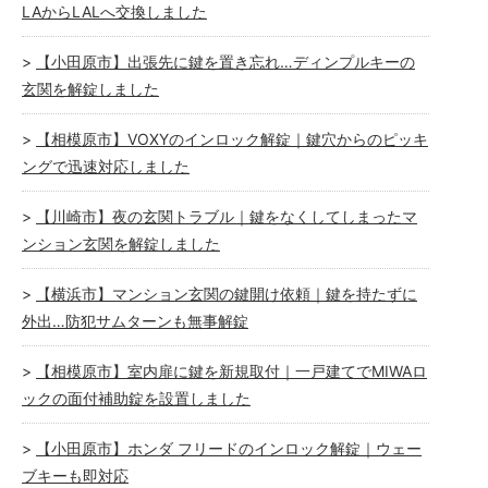
LAからLALへ交換しました
【小田原市】出張先に鍵を置き忘れ…ディンプルキーの
玄関を解錠しました
【相模原市】VOXYのインロック解錠｜鍵穴からのピッキ
ングで迅速対応しました
【川崎市】夜の玄関トラブル｜鍵をなくしてしまったマ
ンション玄関を解錠しました
【横浜市】マンション玄関の鍵開け依頼｜鍵を持たずに
外出…防犯サムターンも無事解錠
【相模原市】室内扉に鍵を新規取付｜一戸建てでMIWAロ
ックの面付補助錠を設置しました
【小田原市】ホンダ フリードのインロック解錠｜ウェー
ブキーも即対応