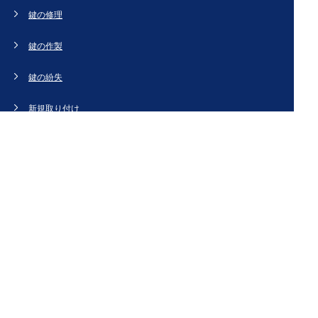
鍵の修理
鍵の作製
鍵の紛失
新規取り付け
ドアの修理・交換
法人のお客様へ
スタッフブログ
会社概要
お問い合わせ・お見積もり
[姉妹サイト]