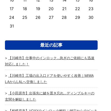
10
11
12
13
14
15
16
17
18
19
20
21
22
23
24
25
26
27
28
29
30
31
最近の記事
【川崎市】仕事中のインロック…急ぎのご依頼にも迅速
対応しました！
【川崎市】工場の出入口ドアを使いやすく改善｜MIWA
LAからLALへ交換しました
【小田原市】出張先に鍵を置き忘れ…ディンプルキーの
玄関を解錠しました
【相模原市】VOXYのインロック解錠｜鍵穴からのピッキ