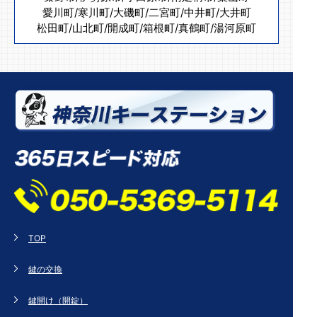
愛川町
/
寒川町
/
大磯町
/
二宮町
/
中井町
/
大井町
松田町
/
山北町
/
開成町
/
箱根町
/
真鶴町
/
湯河原町
TOP
鍵の交換
鍵開け（開錠）