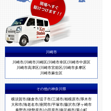
川崎市
川崎市
/
川崎市川崎区
/
川崎市幸区
/
川崎市中原区
川崎市高津区
/
川崎市宮前区
/
川崎市多摩区
川崎市麻生区
その他の神奈川県
横須賀市
/
鎌倉市
/
逗子市
/
三浦市
/
相模原市
/
厚木市
大和市
/
海老名市
/
座間市
/
平塚市
/
藤沢市
/
茅ヶ崎市
秦野市
/
伊勢原市
/
小田原市
/
南足柄市
/
葉山町