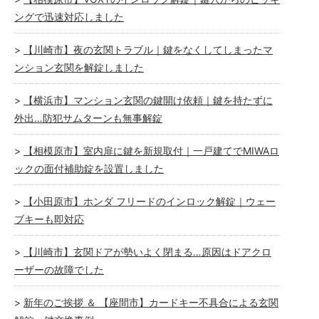
ングで迅速対応しました
【川崎市】夜の玄関トラブル｜鍵をなくしてしまったマ
ンション玄関を解錠しました
【横浜市】マンション玄関の鍵開け依頼｜鍵を持たずに
外出…防犯サムターンも無事解錠
【相模原市】室内扉に鍵を新規取付｜一戸建てでMIWAロ
ックの面付補助錠を設置しました
【小田原市】ホンダ フリードのインロック解錠｜ウェー
ブキーも即対応
【川崎市】玄関ドアが勢いよく閉まる…原因はドアクロ
ーザーの故障でした
新年のご挨拶 ＆ 【座間市】カードキー不具合による玄関