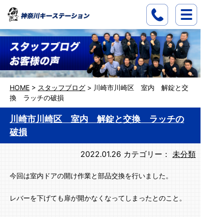
HOME
>
スタッフブログ
>
川崎市川崎区 室内 解錠と交
換 ラッチの破損
川崎市川崎区 室内 解錠と交換 ラッチの
破損
2022.01.26
カテゴリー：
未分類
今回は室内ドアの開け作業と部品交換を行いました。
レバーを下げても扉が開かなくなってしまったとのこと。