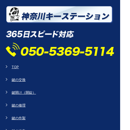
TOP
鍵の交換
鍵開け（開錠）
鍵の修理
鍵の作製