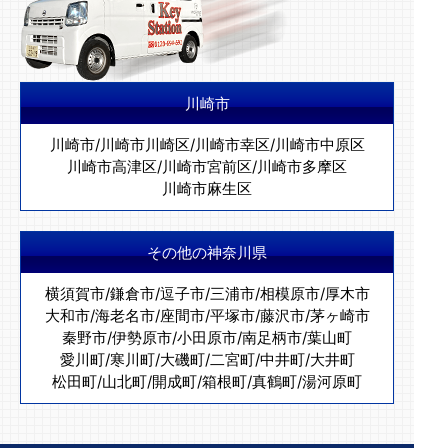
川崎市
川崎市
/
川崎市川崎区
/
川崎市幸区
/
川崎市中原区
川崎市高津区
/
川崎市宮前区
/
川崎市多摩区
川崎市麻生区
その他の神奈川県
横須賀市
/
鎌倉市
/
逗子市
/
三浦市
/
相模原市
/
厚木市
大和市
/
海老名市
/
座間市
/
平塚市
/
藤沢市
/
茅ヶ崎市
秦野市
/
伊勢原市
/
小田原市
/
南足柄市
/
葉山町
愛川町
/
寒川町
/
大磯町
/
二宮町
/
中井町
/
大井町
松田町
/
山北町
/
開成町
/
箱根町
/
真鶴町
/
湯河原町