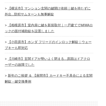
【横浜市】マンション玄関の鍵開け依頼｜鍵を持たずに
外出…防犯サムターンも無事解錠
【相模原市】室内扉に鍵を新規取付｜一戸建てでMIWAロ
ックの面付補助錠を設置しました
【小田原市】ホンダ フリードのインロック解錠｜ウェー
ブキーも即対応
【川崎市】玄関ドアが勢いよく閉まる…原因はドアクロ
ーザーの故障でした
新年のご挨拶 ＆ 【座間市】カードキー不具合による玄関
解錠・鍵交換事例