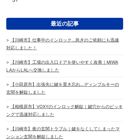
最近の記事
【川崎市】仕事中のインロック…急ぎのご依頼にも迅速
対応しました！
【川崎市】工場の出入口ドアを使いやすく改善｜MIWA
LAからLALへ交換しました
【小田原市】出張先に鍵を置き忘れ…ディンプルキーの
玄関を解錠しました
【相模原市】VOXYのインロック解錠｜鍵穴からのピッキ
ングで迅速対応しました
【川崎市】夜の玄関トラブル｜鍵をなくしてしまったマ
ンション玄関を解錠しました