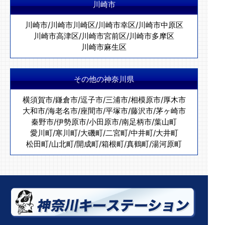
川崎市
川崎市
/
川崎市川崎区
/
川崎市幸区
/
川崎市中原区
川崎市高津区
/
川崎市宮前区
/
川崎市多摩区
川崎市麻生区
その他の神奈川県
横須賀市
/
鎌倉市
/
逗子市
/
三浦市
/
相模原市
/
厚木市
大和市
/
海老名市
/
座間市
/
平塚市
/
藤沢市
/
茅ヶ崎市
秦野市
/
伊勢原市
/
小田原市
/
南足柄市
/
葉山町
愛川町
/
寒川町
/
大磯町
/
二宮町
/
中井町
/
大井町
松田町
/
山北町
/
開成町
/
箱根町
/
真鶴町
/
湯河原町