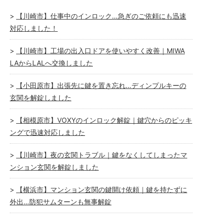
【川崎市】仕事中のインロック…急ぎのご依頼にも迅速
対応しました！
【川崎市】工場の出入口ドアを使いやすく改善｜MIWA
LAからLALへ交換しました
【小田原市】出張先に鍵を置き忘れ…ディンプルキーの
玄関を解錠しました
【相模原市】VOXYのインロック解錠｜鍵穴からのピッキ
ングで迅速対応しました
【川崎市】夜の玄関トラブル｜鍵をなくしてしまったマ
ンション玄関を解錠しました
【横浜市】マンション玄関の鍵開け依頼｜鍵を持たずに
外出…防犯サムターンも無事解錠