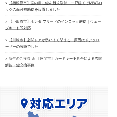
【相模原市】室内扉に鍵を新規取付｜一戸建てでMIWAロ
ックの面付補助錠を設置しました
【小田原市】ホンダ フリードのインロック解錠｜ウェー
ブキーも即対応
【川崎市】玄関ドアが勢いよく閉まる…原因はドアクロ
ーザーの故障でした
新年のご挨拶 ＆ 【座間市】カードキー不具合による玄関
解錠・鍵交換事例