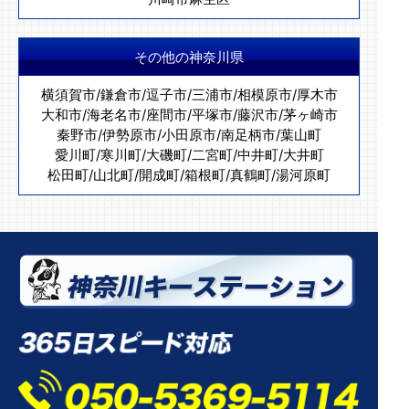
その他の神奈川県
横須賀市
/
鎌倉市
/
逗子市
/
三浦市
/
相模原市
/
厚木市
大和市
/
海老名市
/
座間市
/
平塚市
/
藤沢市
/
茅ヶ崎市
秦野市
/
伊勢原市
/
小田原市
/
南足柄市
/
葉山町
愛川町
/
寒川町
/
大磯町
/
二宮町
/
中井町
/
大井町
松田町
/
山北町
/
開成町
/
箱根町
/
真鶴町
/
湯河原町