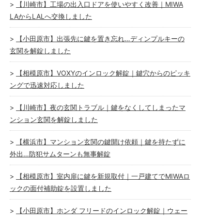
【川崎市】工場の出入口ドアを使いやすく改善｜MIWA
LAからLALへ交換しました
【小田原市】出張先に鍵を置き忘れ…ディンプルキーの
玄関を解錠しました
【相模原市】VOXYのインロック解錠｜鍵穴からのピッキ
ングで迅速対応しました
【川崎市】夜の玄関トラブル｜鍵をなくしてしまったマ
ンション玄関を解錠しました
【横浜市】マンション玄関の鍵開け依頼｜鍵を持たずに
外出…防犯サムターンも無事解錠
【相模原市】室内扉に鍵を新規取付｜一戸建てでMIWAロ
ックの面付補助錠を設置しました
【小田原市】ホンダ フリードのインロック解錠｜ウェー