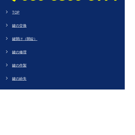
TOP
鍵の交換
鍵開け（開錠）
鍵の修理
鍵の作製
鍵の紛失
新規取り付け
ドアの修理・交換
法人のお客様へ
スタッフブログ