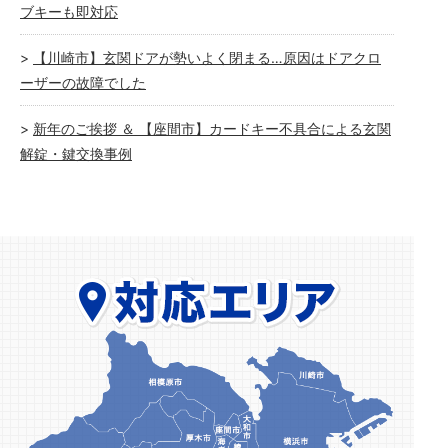
ブキーも即対応
【川崎市】玄関ドアが勢いよく閉まる…原因はドアクロ
ーザーの故障でした
新年のご挨拶 ＆ 【座間市】カードキー不具合による玄関
解錠・鍵交換事例