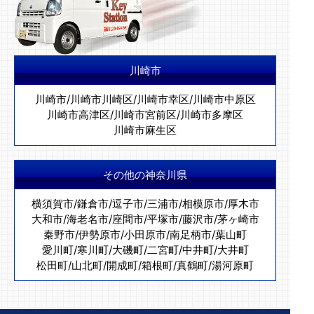
川崎市
川崎市
/
川崎市川崎区
/
川崎市幸区
/
川崎市中原区
川崎市高津区
/
川崎市宮前区
/
川崎市多摩区
川崎市麻生区
その他の神奈川県
横須賀市
/
鎌倉市
/
逗子市
/
三浦市
/
相模原市
/
厚木市
大和市
/
海老名市
/
座間市
/
平塚市
/
藤沢市
/
茅ヶ崎市
秦野市
/
伊勢原市
/
小田原市
/
南足柄市
/
葉山町
愛川町
/
寒川町
/
大磯町
/
二宮町
/
中井町
/
大井町
松田町
/
山北町
/
開成町
/
箱根町
/
真鶴町
/
湯河原町