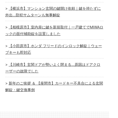
【横浜市】マンション玄関の鍵開け依頼｜鍵を持たずに
外出…防犯サムターンも無事解錠
【相模原市】室内扉に鍵を新規取付｜一戸建てでMIWAロ
ックの面付補助錠を設置しました
【小田原市】ホンダ フリードのインロック解錠｜ウェー
ブキーも即対応
【川崎市】玄関ドアが勢いよく閉まる…原因はドアクロ
ーザーの故障でした
新年のご挨拶 ＆ 【座間市】カードキー不具合による玄関
解錠・鍵交換事例