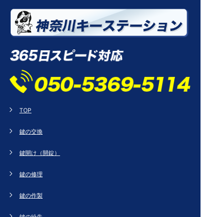
TOP
鍵の交換
鍵開け（開錠）
鍵の修理
鍵の作製
鍵の紛失