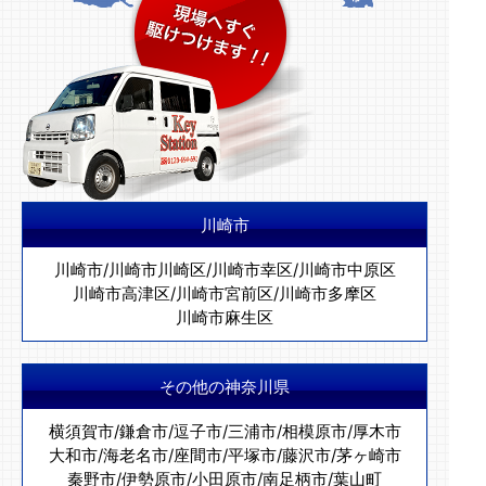
川崎市
川崎市
/
川崎市川崎区
/
川崎市幸区
/
川崎市中原区
川崎市高津区
/
川崎市宮前区
/
川崎市多摩区
川崎市麻生区
その他の神奈川県
横須賀市
/
鎌倉市
/
逗子市
/
三浦市
/
相模原市
/
厚木市
大和市
/
海老名市
/
座間市
/
平塚市
/
藤沢市
/
茅ヶ崎市
秦野市
/
伊勢原市
/
小田原市
/
南足柄市
/
葉山町