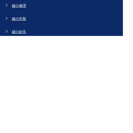
鍵の修理
鍵の作製
鍵の紛失
新規取り付け
ドアの修理・交換
法人のお客様へ
スタッフブログ
会社概要
お問い合わせ・お見積もり
[姉妹サイト]