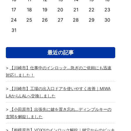
17
18
19
20
21
22
23
24
25
26
27
28
29
30
31
最近の記事
【川崎市】仕事中のインロック…急ぎのご依頼にも迅速
対応しました！
【川崎市】工場の出入口ドアを使いやすく改善｜MIWA
LAからLALへ交換しました
【小田原市】出張先に鍵を置き忘れ…ディンプルキーの
玄関を解錠しました
【相模原市】VOXYのインロック解錠｜鍵穴からのピッキ