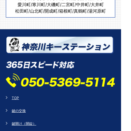
愛川町
/
寒川町
/
大磯町
/
二宮町
/
中井町
/
大井町
松田町
/
山北町
/
開成町
/
箱根町
/
真鶴町
/
湯河原町
TOP
鍵の交換
鍵開け（開錠）