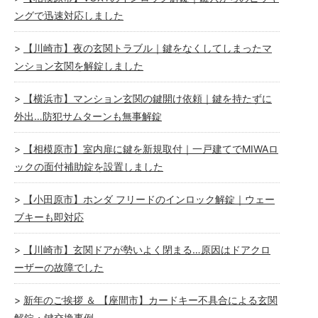
ングで迅速対応しました
【川崎市】夜の玄関トラブル｜鍵をなくしてしまったマ
ンション玄関を解錠しました
【横浜市】マンション玄関の鍵開け依頼｜鍵を持たずに
外出…防犯サムターンも無事解錠
【相模原市】室内扉に鍵を新規取付｜一戸建てでMIWAロ
ックの面付補助錠を設置しました
【小田原市】ホンダ フリードのインロック解錠｜ウェー
ブキーも即対応
【川崎市】玄関ドアが勢いよく閉まる…原因はドアクロ
ーザーの故障でした
新年のご挨拶 ＆ 【座間市】カードキー不具合による玄関
解錠・鍵交換事例