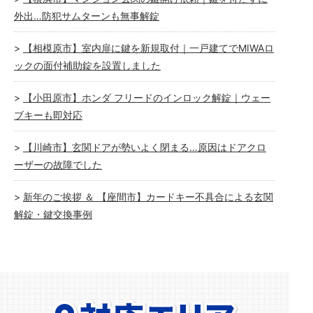
外出…防犯サムターンも無事解錠
【相模原市】室内扉に鍵を新規取付｜一戸建てでMIWAロ
ックの面付補助錠を設置しました
【小田原市】ホンダ フリードのインロック解錠｜ウェー
ブキーも即対応
【川崎市】玄関ドアが勢いよく閉まる…原因はドアクロ
ーザーの故障でした
新年のご挨拶 ＆ 【座間市】カードキー不具合による玄関
解錠・鍵交換事例