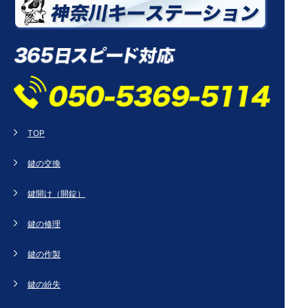
TOP
鍵の交換
鍵開け（開錠）
鍵の修理
鍵の作製
鍵の紛失