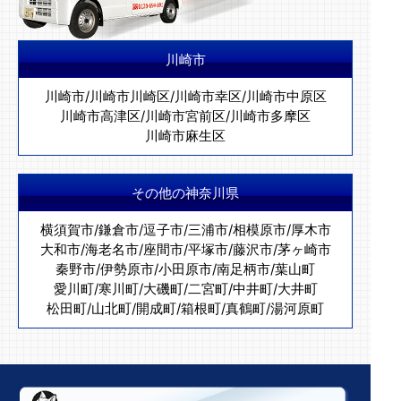
川崎市
川崎市
/
川崎市川崎区
/
川崎市幸区
/
川崎市中原区
川崎市高津区
/
川崎市宮前区
/
川崎市多摩区
川崎市麻生区
その他の神奈川県
横須賀市
/
鎌倉市
/
逗子市
/
三浦市
/
相模原市
/
厚木市
大和市
/
海老名市
/
座間市
/
平塚市
/
藤沢市
/
茅ヶ崎市
秦野市
/
伊勢原市
/
小田原市
/
南足柄市
/
葉山町
愛川町
/
寒川町
/
大磯町
/
二宮町
/
中井町
/
大井町
松田町
/
山北町
/
開成町
/
箱根町
/
真鶴町
/
湯河原町