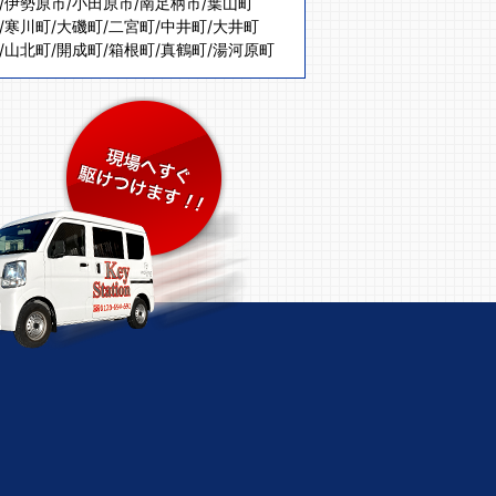
/
伊勢原市
/
小田原市
/
南足柄市
/
葉山町
/
寒川町
/
大磯町
/
二宮町
/
中井町
/
大井町
/
山北町
/
開成町
/
箱根町
/
真鶴町
/
湯河原町