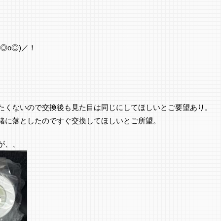
◎o◎)／！
たくないので交換後も見た目は同じにしてほしいとご要望あり。
緒に落としたのですぐ交換してほしいとご所望。
が、、