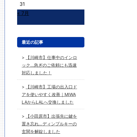
31
« 7月
最近の記事
【川崎市】仕事中のインロ
ック…急ぎのご依頼にも迅速
対応しました！
【川崎市】工場の出入口ド
アを使いやすく改善｜MIWA
LAからLALへ交換しました
【小田原市】出張先に鍵を
置き忘れ…ディンプルキーの
玄関を解錠しました