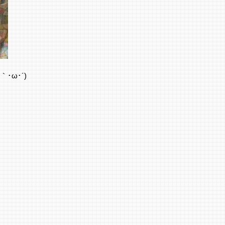
･ω･´)ゞ