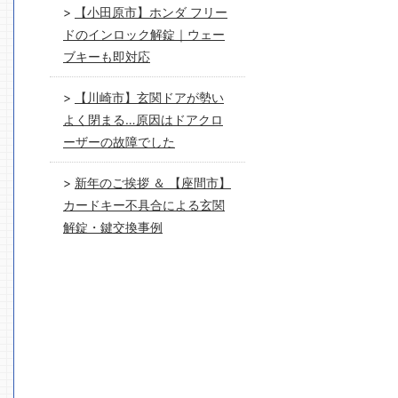
【小田原市】ホンダ フリー
ドのインロック解錠｜ウェー
ブキーも即対応
【川崎市】玄関ドアが勢い
よく閉まる…原因はドアクロ
ーザーの故障でした
新年のご挨拶 ＆ 【座間市】
カードキー不具合による玄関
解錠・鍵交換事例