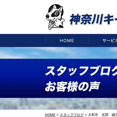
HOME
HOME
>
スタッフブログ
>
大和市 玄関 鍵