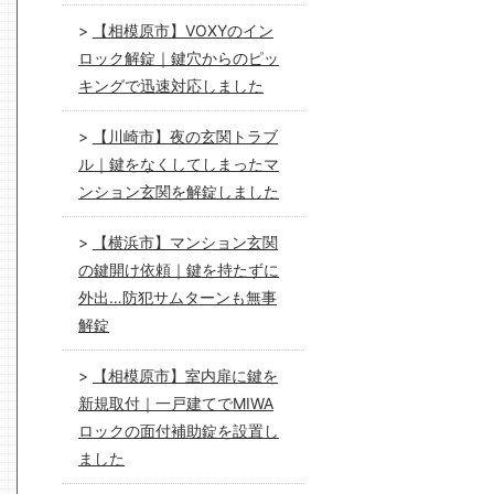
【相模原市】VOXYのイン
ロック解錠｜鍵穴からのピッ
キングで迅速対応しました
【川崎市】夜の玄関トラブ
ル｜鍵をなくしてしまったマ
ンション玄関を解錠しました
【横浜市】マンション玄関
の鍵開け依頼｜鍵を持たずに
外出…防犯サムターンも無事
解錠
【相模原市】室内扉に鍵を
新規取付｜一戸建てでMIWA
ロックの面付補助錠を設置し
ました