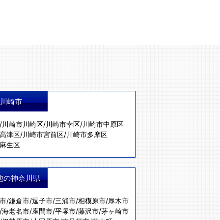
川崎市
/
川崎市川崎区
/
川崎市幸区
/
川崎市中原区
高津区
/
川崎市宮前区
/
川崎市多摩区
麻生区
他の神奈川県
市
/
鎌倉市
/
逗子市
/
三浦市
/
相模原市
/
厚木市
/
海老名市
/
座間市
/
平塚市
/
藤沢市
/
茅ヶ崎市