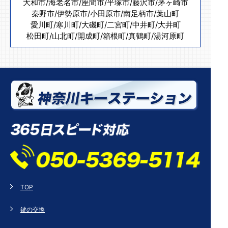
大和市
/
海老名市
/
座間市
/
平塚市
/
藤沢市
/
茅ヶ崎市
秦野市
/
伊勢原市
/
小田原市
/
南足柄市
/
葉山町
愛川町
/
寒川町
/
大磯町
/
二宮町
/
中井町
/
大井町
松田町
/
山北町
/
開成町
/
箱根町
/
真鶴町
/
湯河原町
TOP
鍵の交換