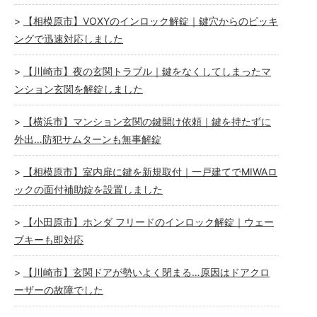
【相模原市】VOXYのインロック解錠｜鍵穴からのピッキ
ングで迅速対応しました
【川崎市】夜の玄関トラブル｜鍵をなくしてしまったマ
ンション玄関を解錠しました
【横浜市】マンション玄関の鍵開け依頼｜鍵を持たずに
外出…防犯サムターンも無事解錠
【相模原市】室内扉に鍵を新規取付｜一戸建てでMIWAロ
ックの面付補助錠を設置しました
【小田原市】ホンダ フリードのインロック解錠｜ウェー
ブキーも即対応
【川崎市】玄関ドアが勢いよく閉まる…原因はドアクロ
ーザーの故障でした