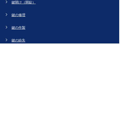
鍵開け（開錠）
鍵の修理
鍵の作製
鍵の紛失
新規取り付け
ドアの修理・交換
法人のお客様へ
スタッフブログ
会社概要
お問い合わせ・お見積もり