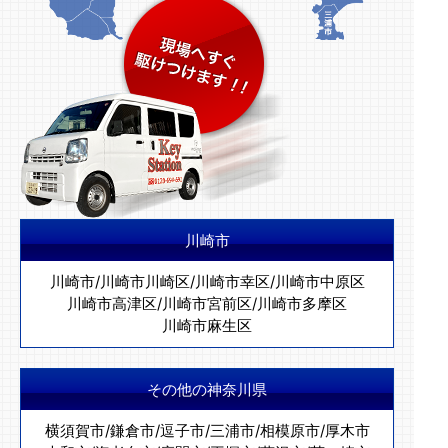
川崎市
川崎市
/
川崎市川崎区
/
川崎市幸区
/
川崎市中原区
川崎市高津区
/
川崎市宮前区
/
川崎市多摩区
川崎市麻生区
その他の神奈川県
横須賀市
/
鎌倉市
/
逗子市
/
三浦市
/
相模原市
/
厚木市