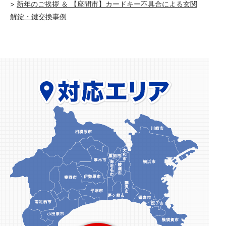
新年のご挨拶 ＆ 【座間市】カードキー不具合による玄関
解錠・鍵交換事例