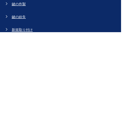
鍵の作製
鍵の紛失
新規取り付け
ドアの修理・交換
法人のお客様へ
スタッフブログ
会社概要
お問い合わせ・お見積もり
[姉妹サイト]
鍵交換、鍵開け、鍵の作製など鍵のことなら【鍵屋カギ丸】