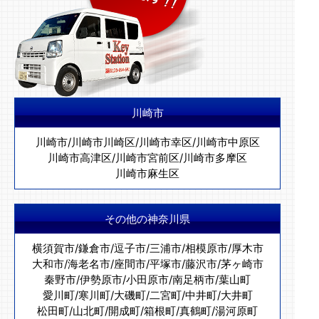
川崎市
川崎市
/
川崎市川崎区
/
川崎市幸区
/
川崎市中原区
川崎市高津区
/
川崎市宮前区
/
川崎市多摩区
川崎市麻生区
その他の神奈川県
横須賀市
/
鎌倉市
/
逗子市
/
三浦市
/
相模原市
/
厚木市
大和市
/
海老名市
/
座間市
/
平塚市
/
藤沢市
/
茅ヶ崎市
秦野市
/
伊勢原市
/
小田原市
/
南足柄市
/
葉山町
愛川町
/
寒川町
/
大磯町
/
二宮町
/
中井町
/
大井町
松田町
/
山北町
/
開成町
/
箱根町
/
真鶴町
/
湯河原町