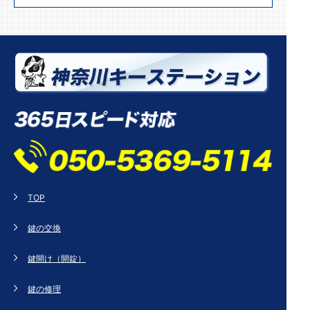
TOP
鍵の交換
鍵開け（開錠）
鍵の修理