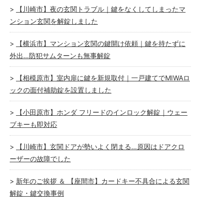
【川崎市】夜の玄関トラブル｜鍵をなくしてしまったマ
ンション玄関を解錠しました
【横浜市】マンション玄関の鍵開け依頼｜鍵を持たずに
外出…防犯サムターンも無事解錠
【相模原市】室内扉に鍵を新規取付｜一戸建てでMIWAロ
ックの面付補助錠を設置しました
【小田原市】ホンダ フリードのインロック解錠｜ウェー
ブキーも即対応
【川崎市】玄関ドアが勢いよく閉まる…原因はドアクロ
ーザーの故障でした
新年のご挨拶 ＆ 【座間市】カードキー不具合による玄関
解錠・鍵交換事例