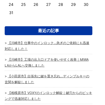
24
25
26
27
28
29
30
31
最近の記事
【川崎市】仕事中のインロック…急ぎのご依頼にも迅速
対応しました！
【川崎市】工場の出入口ドアを使いやすく改善｜MIWA
LAからLALへ交換しました
【小田原市】出張先に鍵を置き忘れ…ディンプルキーの
玄関を解錠しました
【相模原市】VOXYのインロック解錠｜鍵穴からのピッキ
ングで迅速対応しました