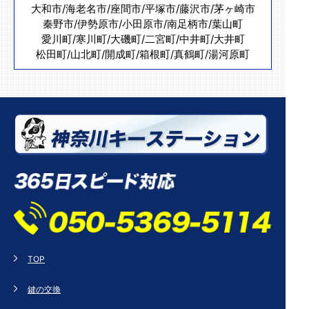
大和市
/
海老名市
/
座間市
/
平塚市
/
藤沢市
/
茅ヶ崎市
秦野市
/
伊勢原市
/
小田原市
/
南足柄市
/
葉山町
愛川町
/
寒川町
/
大磯町
/
二宮町
/
中井町
/
大井町
松田町
/
山北町
/
開成町
/
箱根町
/
真鶴町
/
湯河原町
TOP
鍵の交換