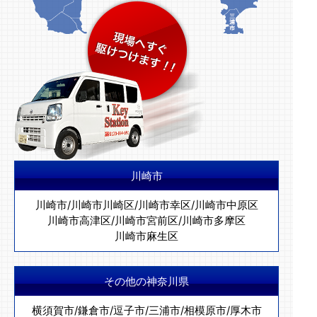
川崎市
川崎市
/
川崎市川崎区
/
川崎市幸区
/
川崎市中原区
川崎市高津区
/
川崎市宮前区
/
川崎市多摩区
川崎市麻生区
その他の神奈川県
横須賀市
/
鎌倉市
/
逗子市
/
三浦市
/
相模原市
/
厚木市