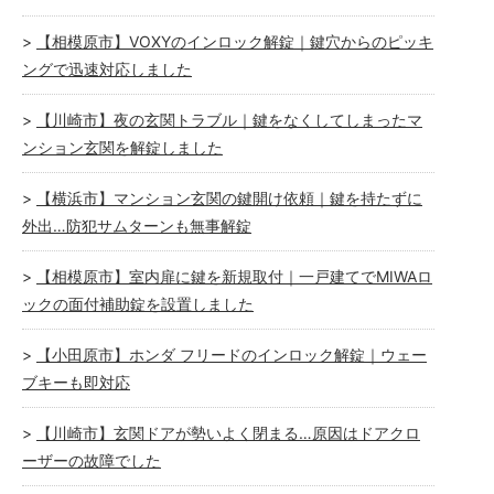
【相模原市】VOXYのインロック解錠｜鍵穴からのピッキ
ングで迅速対応しました
【川崎市】夜の玄関トラブル｜鍵をなくしてしまったマ
ンション玄関を解錠しました
【横浜市】マンション玄関の鍵開け依頼｜鍵を持たずに
外出…防犯サムターンも無事解錠
【相模原市】室内扉に鍵を新規取付｜一戸建てでMIWAロ
ックの面付補助錠を設置しました
【小田原市】ホンダ フリードのインロック解錠｜ウェー
ブキーも即対応
【川崎市】玄関ドアが勢いよく閉まる…原因はドアクロ
ーザーの故障でした