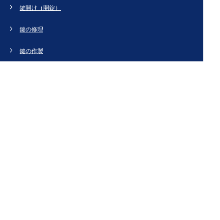
鍵開け（開錠）
鍵の修理
鍵の作製
鍵の紛失
新規取り付け
ドアの修理・交換
法人のお客様へ
スタッフブログ
会社概要
お問い合わせ・お見積もり