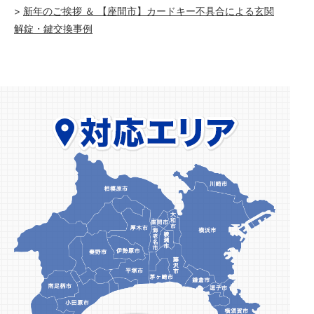
新年のご挨拶 ＆ 【座間市】カードキー不具合による玄関
解錠・鍵交換事例