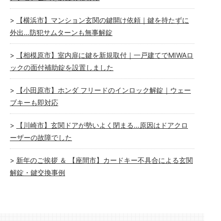
【横浜市】マンション玄関の鍵開け依頼｜鍵を持たずに
外出…防犯サムターンも無事解錠
【相模原市】室内扉に鍵を新規取付｜一戸建てでMIWAロ
ックの面付補助錠を設置しました
【小田原市】ホンダ フリードのインロック解錠｜ウェー
ブキーも即対応
【川崎市】玄関ドアが勢いよく閉まる…原因はドアクロ
ーザーの故障でした
新年のご挨拶 ＆ 【座間市】カードキー不具合による玄関
解錠・鍵交換事例