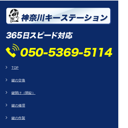
TOP
鍵の交換
鍵開け（開錠）
鍵の修理
鍵の作製