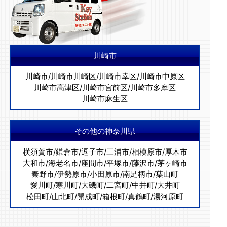
川崎市
川崎市
/
川崎市川崎区
/
川崎市幸区
/
川崎市中原区
川崎市高津区
/
川崎市宮前区
/
川崎市多摩区
川崎市麻生区
その他の神奈川県
横須賀市
/
鎌倉市
/
逗子市
/
三浦市
/
相模原市
/
厚木市
大和市
/
海老名市
/
座間市
/
平塚市
/
藤沢市
/
茅ヶ崎市
秦野市
/
伊勢原市
/
小田原市
/
南足柄市
/
葉山町
愛川町
/
寒川町
/
大磯町
/
二宮町
/
中井町
/
大井町
松田町
/
山北町
/
開成町
/
箱根町
/
真鶴町
/
湯河原町