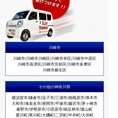
川崎市
川崎市
/
川崎市川崎区
/
川崎市幸区
/
川崎市中原区
川崎市高津区
/
川崎市宮前区
/
川崎市多摩区
川崎市麻生区
その他の神奈川県
横須賀市
/
鎌倉市
/
逗子市
/
三浦市
/
相模原市
/
厚木市
大和市
/
海老名市
/
座間市
/
平塚市
/
藤沢市
/
茅ヶ崎市
秦野市
/
伊勢原市
/
小田原市
/
南足柄市
/
葉山町
愛川町
/
寒川町
/
大磯町
/
二宮町
/
中井町
/
大井町