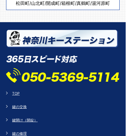
松田町
/
山北町
/
開成町
/
箱根町
/
真鶴町
/
湯河原町
TOP
鍵の交換
鍵開け（開錠）
鍵の修理