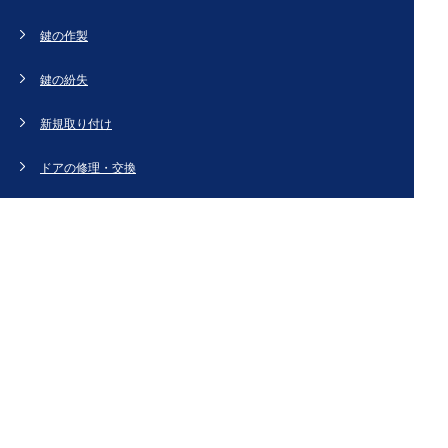
鍵の作製
鍵の紛失
新規取り付け
ドアの修理・交換
法人のお客様へ
スタッフブログ
会社概要
お問い合わせ・お見積もり
[姉妹サイト]
鍵交換、鍵開け、鍵の作製など鍵のことなら【鍵屋カギ丸】