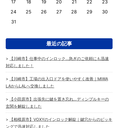
17
18
19
20
21
22
23
24
25
26
27
28
29
30
31
最近の記事
【川崎市】仕事中のインロック…急ぎのご依頼にも迅速
対応しました！
【川崎市】工場の出入口ドアを使いやすく改善｜MIWA
LAからLALへ交換しました
【小田原市】出張先に鍵を置き忘れ…ディンプルキーの
玄関を解錠しました
【相模原市】VOXYのインロック解錠｜鍵穴からのピッキ
ングで迅速対応しました