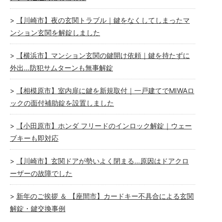
【川崎市】夜の玄関トラブル｜鍵をなくしてしまったマ
ンション玄関を解錠しました
【横浜市】マンション玄関の鍵開け依頼｜鍵を持たずに
外出…防犯サムターンも無事解錠
【相模原市】室内扉に鍵を新規取付｜一戸建てでMIWAロ
ックの面付補助錠を設置しました
【小田原市】ホンダ フリードのインロック解錠｜ウェー
ブキーも即対応
【川崎市】玄関ドアが勢いよく閉まる…原因はドアクロ
ーザーの故障でした
新年のご挨拶 ＆ 【座間市】カードキー不具合による玄関
解錠・鍵交換事例