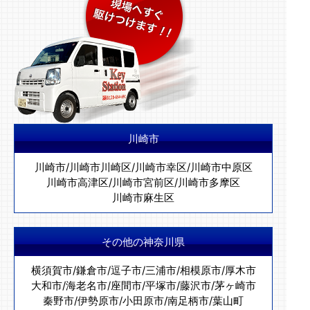
川崎市
川崎市
/
川崎市川崎区
/
川崎市幸区
/
川崎市中原区
川崎市高津区
/
川崎市宮前区
/
川崎市多摩区
川崎市麻生区
その他の神奈川県
横須賀市
/
鎌倉市
/
逗子市
/
三浦市
/
相模原市
/
厚木市
大和市
/
海老名市
/
座間市
/
平塚市
/
藤沢市
/
茅ヶ崎市
秦野市
/
伊勢原市
/
小田原市
/
南足柄市
/
葉山町