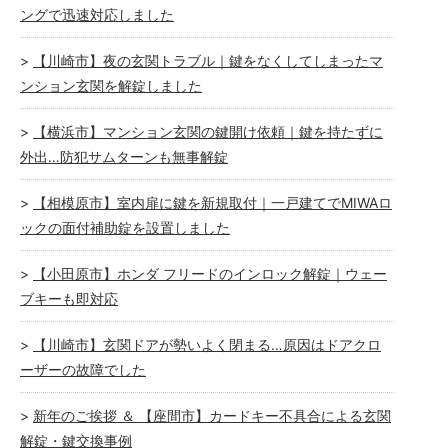
ングで迅速対応しました
【川崎市】夜の玄関トラブル｜鍵をなくしてしまったマ
ンション玄関を解錠しました
【横浜市】マンション玄関の鍵開け依頼｜鍵を持たずに
外出…防犯サムターンも無事解錠
【相模原市】室内扉に鍵を新規取付｜一戸建てでMIWAロ
ックの面付補助錠を設置しました
【小田原市】ホンダ フリードのインロック解錠｜ウェー
ブキーも即対応
【川崎市】玄関ドアが勢いよく閉まる…原因はドアクロ
ーザーの故障でした
新年のご挨拶 ＆ 【座間市】カードキー不具合による玄関
解錠・鍵交換事例