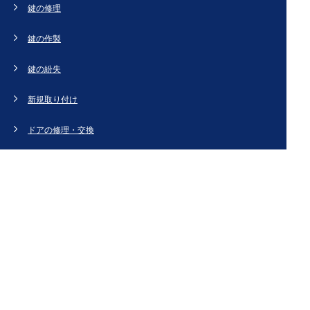
鍵の修理
鍵の作製
鍵の紛失
新規取り付け
ドアの修理・交換
法人のお客様へ
スタッフブログ
会社概要
お問い合わせ・お見積もり
[姉妹サイト]