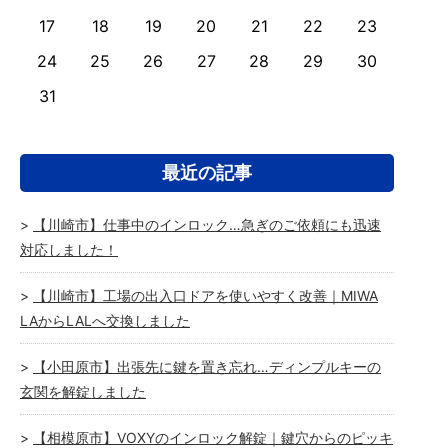
17
18
19
20
21
22
23
24
25
26
27
28
29
30
31
最近の記事
【川崎市】仕事中のインロック…急ぎのご依頼にも迅速
対応しました！
【川崎市】工場の出入口ドアを使いやすく改善｜MIWA
LAからLALへ交換しました
【小田原市】出張先に鍵を置き忘れ…ディンプルキーの
玄関を解錠しました
【相模原市】VOXYのインロック解錠｜鍵穴からのピッキ