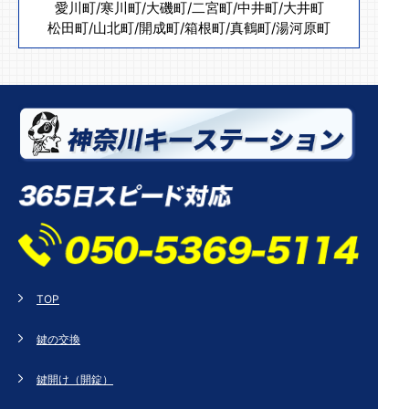
愛川町
/
寒川町
/
大磯町
/
二宮町
/
中井町
/
大井町
松田町
/
山北町
/
開成町
/
箱根町
/
真鶴町
/
湯河原町
TOP
鍵の交換
鍵開け（開錠）