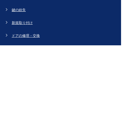
鍵の紛失
新規取り付け
ドアの修理・交換
法人のお客様へ
スタッフブログ
会社概要
お問い合わせ・お見積もり
[姉妹サイト]
鍵交換、鍵開け、鍵の作製など鍵のことなら【鍵屋カギ丸】
Copyright (C) 神奈川キーステーション All Right Reserved.