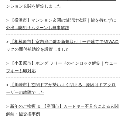
ンション玄関を解錠しました
【横浜市】マンション玄関の鍵開け依頼｜鍵を持たずに
外出…防犯サムターンも無事解錠
【相模原市】室内扉に鍵を新規取付｜一戸建てでMIWAロ
ックの面付補助錠を設置しました
【小田原市】ホンダ フリードのインロック解錠｜ウェー
ブキーも即対応
【川崎市】玄関ドアが勢いよく閉まる…原因はドアクロ
ーザーの故障でした
新年のご挨拶 ＆ 【座間市】カードキー不具合による玄関
解錠・鍵交換事例