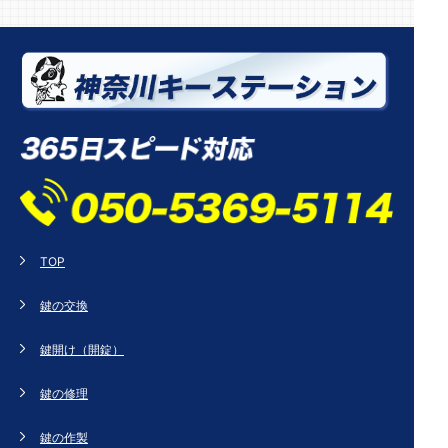
TOP
鍵の交換
鍵開け（開錠）
鍵の修理
鍵の作製