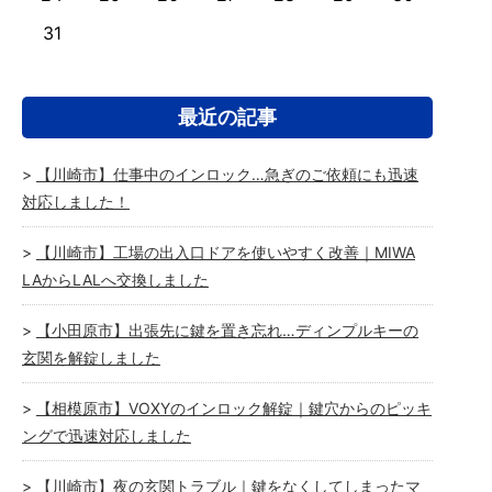
31
最近の記事
【川崎市】仕事中のインロック…急ぎのご依頼にも迅速
対応しました！
【川崎市】工場の出入口ドアを使いやすく改善｜MIWA
LAからLALへ交換しました
【小田原市】出張先に鍵を置き忘れ…ディンプルキーの
玄関を解錠しました
【相模原市】VOXYのインロック解錠｜鍵穴からのピッキ
ングで迅速対応しました
【川崎市】夜の玄関トラブル｜鍵をなくしてしまったマ