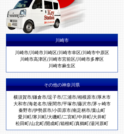
川崎市
川崎市
/
川崎市川崎区
/
川崎市幸区
/
川崎市中原区
川崎市高津区
/
川崎市宮前区
/
川崎市多摩区
川崎市麻生区
その他の神奈川県
横須賀市
/
鎌倉市
/
逗子市
/
三浦市
/
相模原市
/
厚木市
大和市
/
海老名市
/
座間市
/
平塚市
/
藤沢市
/
茅ヶ崎市
秦野市
/
伊勢原市
/
小田原市
/
南足柄市
/
葉山町
愛川町
/
寒川町
/
大磯町
/
二宮町
/
中井町
/
大井町
松田町
/
山北町
/
開成町
/
箱根町
/
真鶴町
/
湯河原町