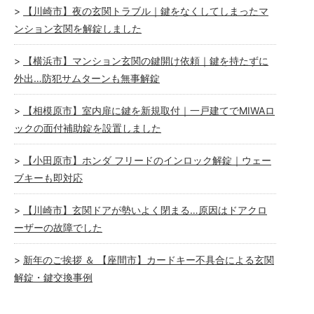
【川崎市】夜の玄関トラブル｜鍵をなくしてしまったマ
ンション玄関を解錠しました
【横浜市】マンション玄関の鍵開け依頼｜鍵を持たずに
外出…防犯サムターンも無事解錠
【相模原市】室内扉に鍵を新規取付｜一戸建てでMIWAロ
ックの面付補助錠を設置しました
【小田原市】ホンダ フリードのインロック解錠｜ウェー
ブキーも即対応
【川崎市】玄関ドアが勢いよく閉まる…原因はドアクロ
ーザーの故障でした
新年のご挨拶 ＆ 【座間市】カードキー不具合による玄関
解錠・鍵交換事例