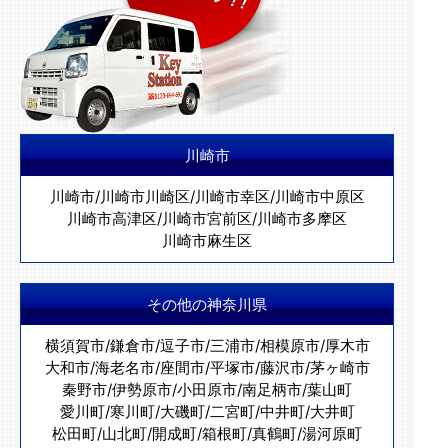
川崎市
川崎市
/
川崎市川崎区
/
川崎市幸区
/
川崎市中原区
川崎市高津区
/
川崎市宮前区
/
川崎市多摩区
川崎市麻生区
その他の神奈川県
横須賀市
/
鎌倉市
/
逗子市
/
三浦市
/
相模原市
/
厚木市
大和市
/
海老名市
/
座間市
/
平塚市
/
藤沢市
/
茅ヶ崎市
秦野市
/
伊勢原市
/
小田原市
/
南足柄市
/
葉山町
愛川町
/
寒川町
/
大磯町
/
二宮町
/
中井町
/
大井町
松田町
/
山北町
/
開成町
/
箱根町
/
真鶴町
/
湯河原町