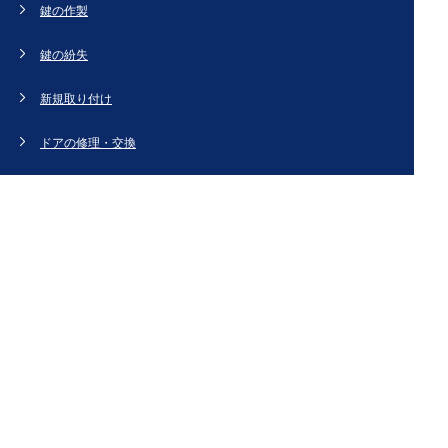
鍵の作製
鍵の紛失
新規取り付け
ドアの修理・交換
法人のお客様へ
スタッフブログ
会社概要
お問い合わせ・お見積もり
[姉妹サイト]
鍵交換、鍵開け、鍵の作製など鍵のことなら【鍵屋カギ丸】