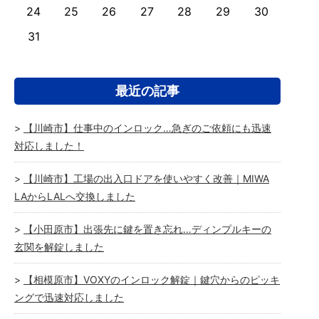
24
25
26
27
28
29
30
31
最近の記事
【川崎市】仕事中のインロック…急ぎのご依頼にも迅速
対応しました！
【川崎市】工場の出入口ドアを使いやすく改善｜MIWA
LAからLALへ交換しました
【小田原市】出張先に鍵を置き忘れ…ディンプルキーの
玄関を解錠しました
【相模原市】VOXYのインロック解錠｜鍵穴からのピッキ
ングで迅速対応しました