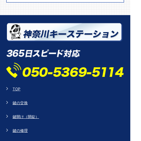
TOP
鍵の交換
鍵開け（開錠）
鍵の修理