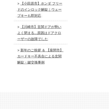
【小田原市】ホンダ フリー
ドのインロック解錠｜ウェー
ブキーも即対応
【川崎市】玄関ドアが勢い
よく閉まる…原因はドアクロ
ーザーの故障でした
新年のご挨拶 ＆ 【座間市】
カードキー不具合による玄関
解錠・鍵交換事例