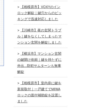
【相模原市】VOXYのイン
ロック解錠｜鍵穴からのピッ
キングで迅速対応しました
【川崎市】夜の玄関トラブ
ル｜鍵をなくしてしまったマ
ンション玄関を解錠しました
【横浜市】マンション玄関
の鍵開け依頼｜鍵を持たずに
外出…防犯サムターンも無事
解錠
【相模原市】室内扉に鍵を
新規取付｜一戸建てでMIWA
ロックの面付補助錠を設置し
ました