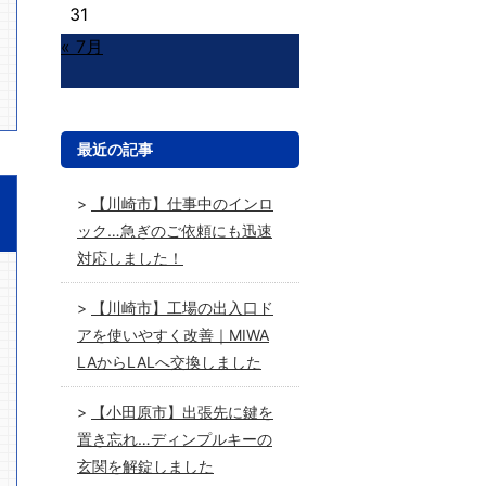
31
« 7月
最近の記事
【川崎市】仕事中のインロ
ック…急ぎのご依頼にも迅速
対応しました！
【川崎市】工場の出入口ド
アを使いやすく改善｜MIWA
LAからLALへ交換しました
【小田原市】出張先に鍵を
置き忘れ…ディンプルキーの
玄関を解錠しました