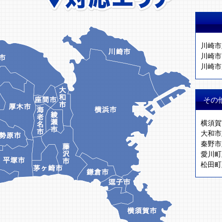
川崎市
川崎市
川崎市
その
横須賀
大和市
秦野市
愛川町
松田町