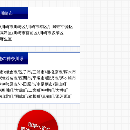
川崎市
/
川崎市川崎区
/
川崎市幸区
/
川崎市中原区
高津区
/
川崎市宮前区
/
川崎市多摩区
麻生区
他の神奈川県
市
/
鎌倉市
/
逗子市
/
三浦市
/
相模原市
/
厚木市
/
海老名市
/
座間市
/
平塚市
/
藤沢市
/
茅ヶ崎市
/
伊勢原市
/
小田原市
/
南足柄市
/
葉山町
/
寒川町
/
大磯町
/
二宮町
/
中井町
/
大井町
/
山北町
/
開成町
/
箱根町
/
真鶴町
/
湯河原町