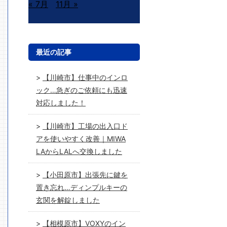
« 7月
11月 »
最近の記事
【川崎市】仕事中のインロ
ック…急ぎのご依頼にも迅速
対応しました！
【川崎市】工場の出入口ド
アを使いやすく改善｜MIWA
LAからLALへ交換しました
【小田原市】出張先に鍵を
置き忘れ…ディンプルキーの
玄関を解錠しました
【相模原市】VOXYのイン