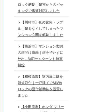
ロック解錠｜鍵穴からのピッ
キングで迅速対応しました
【川崎市】夜の玄関トラブ
ル｜鍵をなくしてしまったマ
ンション玄関を解錠しました
【横浜市】マンション玄関
の鍵開け依頼｜鍵を持たずに
外出…防犯サムターンも無事
解錠
【相模原市】室内扉に鍵を
新規取付｜一戸建てでMIWA
ロックの面付補助錠を設置し
ました
【小田原市】ホンダ フリー