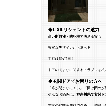
◆LIXILリシェントの魅力
高い
断熱性・防犯性
で快適＆安心
豊富なデザインから選べる
工期は最短1日！
ドアの閉まりに関するトラブルを根
◆玄関ドアでお困りの方へ
「扉が閉まりにくい」「開け閉めが
そんなお悩みは、
神奈川県で玄関ド
玄関の状態を無料で点検し、調整・