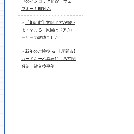
ドのインロック解錠｜ウェー
ブキーも即対応
【川崎市】玄関ドアが勢い
よく閉まる…原因はドアクロ
ーザーの故障でした
新年のご挨拶 ＆ 【座間市】
カードキー不具合による玄関
解錠・鍵交換事例