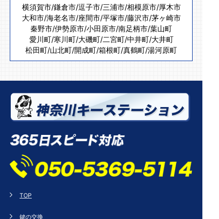
横須賀市
/
鎌倉市
/
逗子市
/
三浦市
/
相模原市
/
厚木市
大和市
/
海老名市
/
座間市
/
平塚市
/
藤沢市
/
茅ヶ崎市
秦野市
/
伊勢原市
/
小田原市
/
南足柄市
/
葉山町
愛川町
/
寒川町
/
大磯町
/
二宮町
/
中井町
/
大井町
松田町
/
山北町
/
開成町
/
箱根町
/
真鶴町
/
湯河原町
TOP
鍵の交換