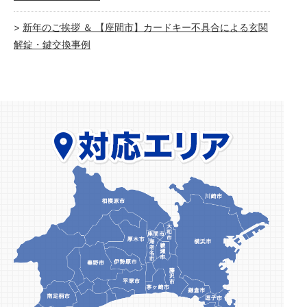
新年のご挨拶 ＆ 【座間市】カードキー不具合による玄関
解錠・鍵交換事例