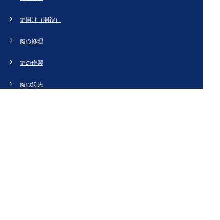
鍵開け（開錠）
鍵の修理
鍵の作製
鍵の紛失
新規取り付け
ドアの修理・交換
法人のお客様へ
スタッフブログ
会社概要
お問い合わせ・お見積もり