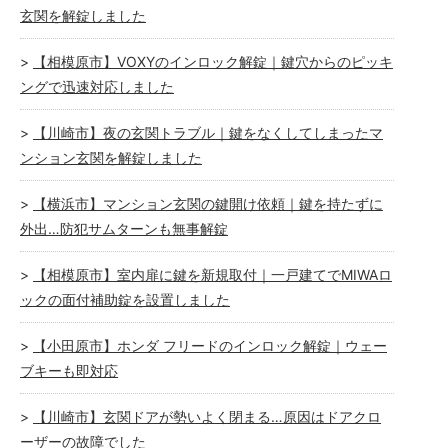
玄関を解錠しました
【相模原市】VOXYのインロック解錠｜鍵穴からのピッキ
ングで迅速対応しました
【川崎市】夜の玄関トラブル｜鍵をなくしてしまったマ
ンション玄関を解錠しました
【横浜市】マンション玄関の鍵開け依頼｜鍵を持たずに
外出…防犯サムターンも無事解錠
【相模原市】室内扉に鍵を新規取付｜一戸建てでMIWAロ
ックの面付補助錠を設置しました
【小田原市】ホンダ フリードのインロック解錠｜ウェー
ブキーも即対応
【川崎市】玄関ドアが勢いよく閉まる…原因はドアクロ
ーザーの故障でした