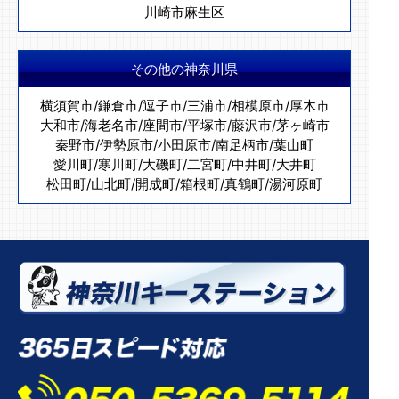
川崎市麻生区
その他の神奈川県
横須賀市
/
鎌倉市
/
逗子市
/
三浦市
/
相模原市
/
厚木市
大和市
/
海老名市
/
座間市
/
平塚市
/
藤沢市
/
茅ヶ崎市
秦野市
/
伊勢原市
/
小田原市
/
南足柄市
/
葉山町
愛川町
/
寒川町
/
大磯町
/
二宮町
/
中井町
/
大井町
松田町
/
山北町
/
開成町
/
箱根町
/
真鶴町
/
湯河原町