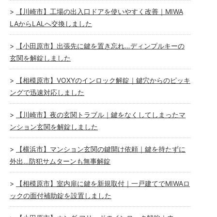
【川崎市】工場の出入口ドアを使いやすく改善｜MIWA
LAからLALへ交換しました
【小田原市】出張先に鍵を置き忘れ…ディンプルキーの
玄関を解錠しました
【相模原市】VOXYのインロック解錠｜鍵穴からのピッキ
ングで迅速対応しました
【川崎市】夜の玄関トラブル｜鍵をなくしてしまったマ
ンション玄関を解錠しました
【横浜市】マンション玄関の鍵開け依頼｜鍵を持たずに
外出…防犯サムターンも無事解錠
【相模原市】室内扉に鍵を新規取付｜一戸建てでMIWAロ
ックの面付補助錠を設置しました