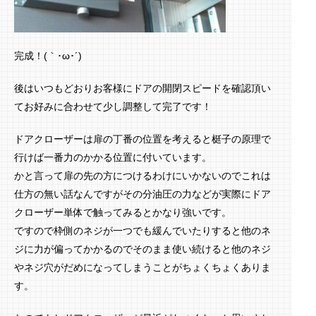
完成！(｀･ω･´)ゞ
後はいつもどおりお客様にドアの開閉スピードを確認頂い
てお好みに合わせて少し調整して完了です！
ドアクローザーは扉の丁番の位置を考えると梃子の原理で
行けば一番力のかかる位置に付いています。
かと言って扉の先の方につけるわけにいかないのでこれは
仕方の無い話なんですがその分油圧の力などが実際にドア
クローザー単体で触ってみるとかなり強いです。
ですので枠側のネジが一つでも緩んでいたりすると他のネ
ジに力が偏ってかかるのでそのまま使い続けると他のネジ
やネジ穴がだめになってしまうことがちょくちょくありま
す。