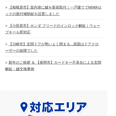
【相模原市】室内扉に鍵を新規取付｜一戸建てでMIWAロ
ックの面付補助錠を設置しました
【小田原市】ホンダ フリードのインロック解錠｜ウェー
ブキーも即対応
【川崎市】玄関ドアが勢いよく閉まる…原因はドアクロ
ーザーの故障でした
新年のご挨拶 ＆ 【座間市】カードキー不具合による玄関
解錠・鍵交換事例