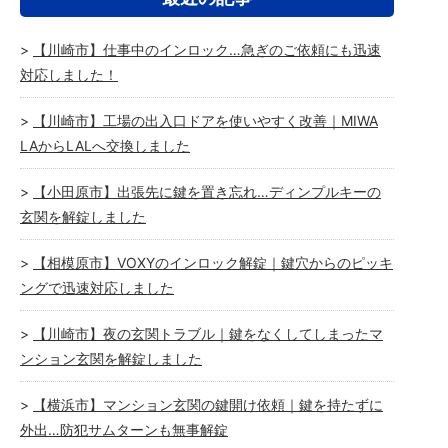
【川崎市】仕事中のインロック…急ぎのご依頼にも迅速
対応しました！
【川崎市】工場の出入口ドアを使いやすく改善｜MIWA
LAからLALへ交換しました
【小田原市】出張先に鍵を置き忘れ…ディンプルキーの
玄関を解錠しました
【相模原市】VOXYのインロック解錠｜鍵穴からのピッキ
ングで迅速対応しました
【川崎市】夜の玄関トラブル｜鍵をなくしてしまったマ
ンション玄関を解錠しました
【横浜市】マンション玄関の鍵開け依頼｜鍵を持たずに
外出…防犯サムターンも無事解錠