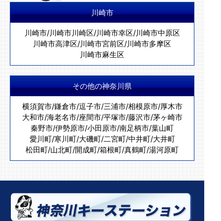
川崎市
川崎市
/
川崎市川崎区
/
川崎市幸区
/
川崎市中原区
川崎市高津区
/
川崎市宮前区
/
川崎市多摩区
川崎市麻生区
その他の神奈川県
横須賀市
/
鎌倉市
/
逗子市
/
三浦市
/
相模原市
/
厚木市
大和市
/
海老名市
/
座間市
/
平塚市
/
藤沢市
/
茅ヶ崎市
秦野市
/
伊勢原市
/
小田原市
/
南足柄市
/
葉山町
愛川町
/
寒川町
/
大磯町
/
二宮町
/
中井町
/
大井町
松田町
/
山北町
/
開成町
/
箱根町
/
真鶴町
/
湯河原町