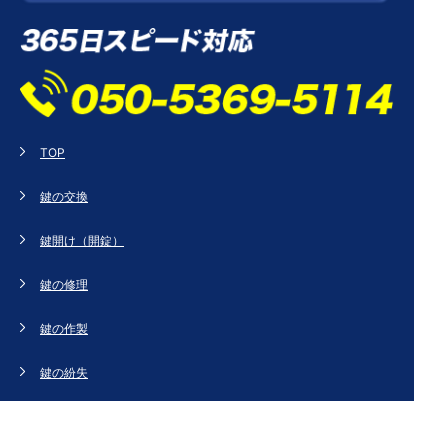
TOP
鍵の交換
鍵開け（開錠）
鍵の修理
鍵の作製
鍵の紛失
新規取り付け