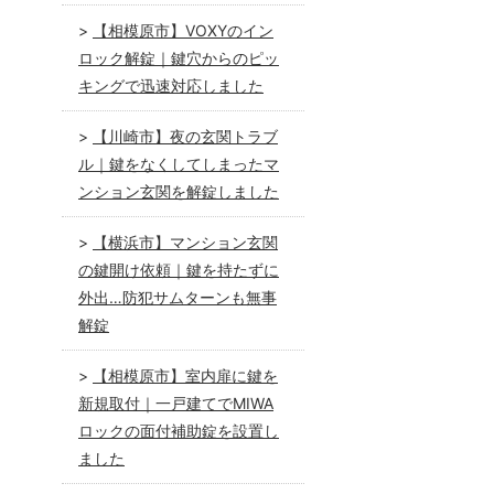
【相模原市】VOXYのイン
ロック解錠｜鍵穴からのピッ
キングで迅速対応しました
【川崎市】夜の玄関トラブ
ル｜鍵をなくしてしまったマ
ンション玄関を解錠しました
【横浜市】マンション玄関
の鍵開け依頼｜鍵を持たずに
外出…防犯サムターンも無事
解錠
【相模原市】室内扉に鍵を
新規取付｜一戸建てでMIWA
ロックの面付補助錠を設置し
ました