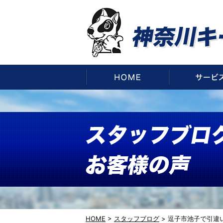
HOME
HOME
>
スタッフブログ
>
逗子市池子で引違