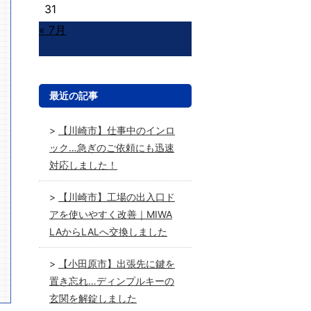
31
« 7月
最近の記事
【川崎市】仕事中のインロ
ック…急ぎのご依頼にも迅速
対応しました！
【川崎市】工場の出入口ド
アを使いやすく改善｜MIWA
LAからLALへ交換しました
【小田原市】出張先に鍵を
置き忘れ…ディンプルキーの
玄関を解錠しました