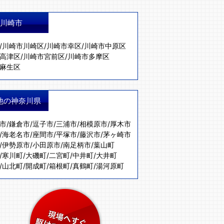
川崎市
/
川崎市川崎区
/
川崎市幸区
/
川崎市中原区
高津区
/
川崎市宮前区
/
川崎市多摩区
麻生区
他の神奈川県
市
/
鎌倉市
/
逗子市
/
三浦市
/
相模原市
/
厚木市
/
海老名市
/
座間市
/
平塚市
/
藤沢市
/
茅ヶ崎市
/
伊勢原市
/
小田原市
/
南足柄市
/
葉山町
/
寒川町
/
大磯町
/
二宮町
/
中井町
/
大井町
/
山北町
/
開成町
/
箱根町
/
真鶴町
/
湯河原町