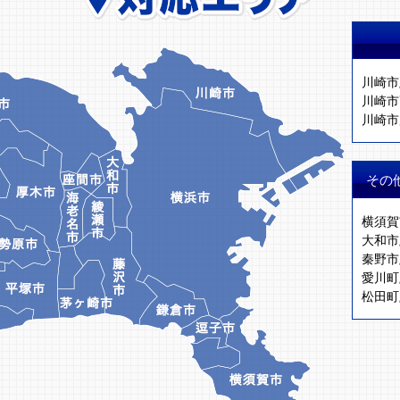
川崎市
川崎市
川崎市
その
横須賀
大和市
秦野市
愛川町
松田町