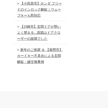
【小田原市】ホンダ フリー
ドのインロック解錠｜ウェー
ブキーも即対応
【川崎市】玄関ドアが勢い
よく閉まる…原因はドアクロ
ーザーの故障でした
新年のご挨拶 ＆ 【座間市】
カードキー不具合による玄関
解錠・鍵交換事例