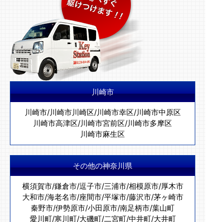
川崎市
川崎市
/
川崎市川崎区
/
川崎市幸区
/
川崎市中原区
川崎市高津区
/
川崎市宮前区
/
川崎市多摩区
川崎市麻生区
その他の神奈川県
横須賀市
/
鎌倉市
/
逗子市
/
三浦市
/
相模原市
/
厚木市
大和市
/
海老名市
/
座間市
/
平塚市
/
藤沢市
/
茅ヶ崎市
秦野市
/
伊勢原市
/
小田原市
/
南足柄市
/
葉山町
愛川町
/
寒川町
/
大磯町
/
二宮町
/
中井町
/
大井町