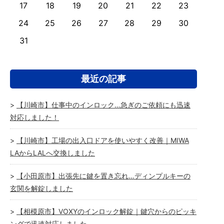
17
18
19
20
21
22
23
24
25
26
27
28
29
30
31
最近の記事
【川崎市】仕事中のインロック…急ぎのご依頼にも迅速
対応しました！
【川崎市】工場の出入口ドアを使いやすく改善｜MIWA
LAからLALへ交換しました
【小田原市】出張先に鍵を置き忘れ…ディンプルキーの
玄関を解錠しました
【相模原市】VOXYのインロック解錠｜鍵穴からのピッキ
ングで迅速対応しました