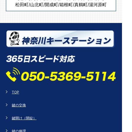
松田町
/
山北町
/
開成町
/
箱根町
/
真鶴町
/
湯河原町
TOP
鍵の交換
鍵開け（開錠）
鍵の修理