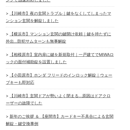
【川崎市】夜の玄関トラブル｜鍵をなくしてしまったマ
ンション玄関を解錠しました
【横浜市】マンション玄関の鍵開け依頼｜鍵を持たずに
外出…防犯サムターンも無事解錠
【相模原市】室内扉に鍵を新規取付｜一戸建てでMIWAロ
ックの面付補助錠を設置しました
【小田原市】ホンダ フリードのインロック解錠｜ウェー
ブキーも即対応
【川崎市】玄関ドアが勢いよく閉まる…原因はドアクロ
ーザーの故障でした
新年のご挨拶 ＆ 【座間市】カードキー不具合による玄関
解錠・鍵交換事例