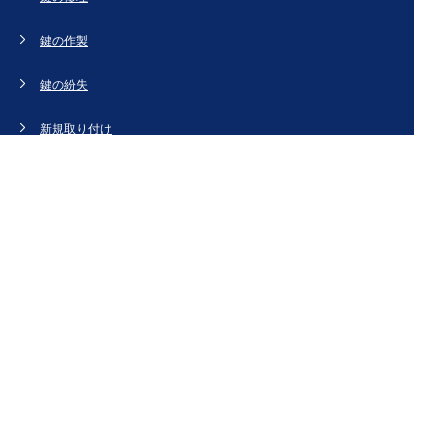
鍵の作製
鍵の紛失
新規取り付け
ドアの修理・交換
法人のお客様へ
スタッフブログ
会社概要
お問い合わせ・お見積もり
[姉妹サイト]