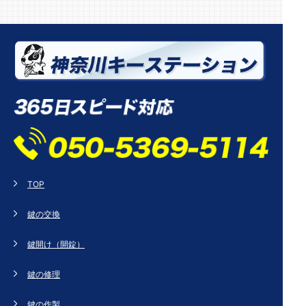
TOP
鍵の交換
鍵開け（開錠）
鍵の修理
鍵の作製