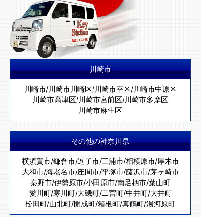
川崎市
川崎市
/
川崎市川崎区
/
川崎市幸区
/
川崎市中原区
川崎市高津区
/
川崎市宮前区
/
川崎市多摩区
川崎市麻生区
その他の神奈川県
横須賀市
/
鎌倉市
/
逗子市
/
三浦市
/
相模原市
/
厚木市
大和市
/
海老名市
/
座間市
/
平塚市
/
藤沢市
/
茅ヶ崎市
秦野市
/
伊勢原市
/
小田原市
/
南足柄市
/
葉山町
愛川町
/
寒川町
/
大磯町
/
二宮町
/
中井町
/
大井町
松田町
/
山北町
/
開成町
/
箱根町
/
真鶴町
/
湯河原町