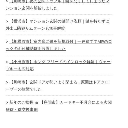
【川崎市】夜の玄関トラブル｜鍵をなくしてしまったマ
ンション玄関を解錠しました
【横浜市】マンション玄関の鍵開け依頼｜鍵を持たずに
外出…防犯サムターンも無事解錠
【相模原市】室内扉に鍵を新規取付｜一戸建てでMIWAロ
ックの面付補助錠を設置しました
【小田原市】ホンダ フリードのインロック解錠｜ウェー
ブキーも即対応
【川崎市】玄関ドアが勢いよく閉まる…原因はドアクロ
ーザーの故障でした
新年のご挨拶 ＆ 【座間市】カードキー不具合による玄関
解錠・鍵交換事例