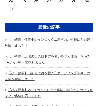
24
25
26
27
28
29
30
31
最近の記事
【川崎市】仕事中のインロック…急ぎのご依頼にも迅速
対応しました！
【川崎市】工場の出入口ドアを使いやすく改善｜MIWA
LAからLALへ交換しました
【小田原市】出張先に鍵を置き忘れ…ディンプルキーの
玄関を解錠しました
【相模原市】VOXYのインロック解錠｜鍵穴からのピッキ
ングで迅速対応しました