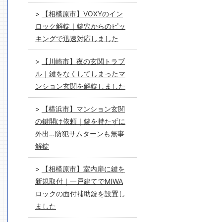
【相模原市】VOXYのイン
ロック解錠｜鍵穴からのピッ
キングで迅速対応しました
【川崎市】夜の玄関トラブ
ル｜鍵をなくしてしまったマ
ンション玄関を解錠しました
【横浜市】マンション玄関
の鍵開け依頼｜鍵を持たずに
外出…防犯サムターンも無事
解錠
【相模原市】室内扉に鍵を
新規取付｜一戸建てでMIWA
ロックの面付補助錠を設置し
ました