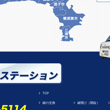
TOP
鍵の交換
鍵開け（開錠）