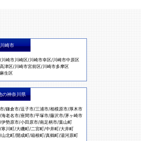
川崎市
/
川崎市川崎区
/
川崎市幸区
/
川崎市中原区
高津区
/
川崎市宮前区
/
川崎市多摩区
麻生区
他の神奈川県
市
/
鎌倉市
/
逗子市
/
三浦市
/
相模原市
/
厚木市
/
海老名市
/
座間市
/
平塚市
/
藤沢市
/
茅ヶ崎市
/
伊勢原市
/
小田原市
/
南足柄市
/
葉山町
/
寒川町
/
大磯町
/
二宮町
/
中井町
/
大井町
/
山北町
/
開成町
/
箱根町
/
真鶴町
/
湯河原町