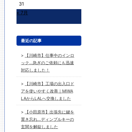
31
« 7月
最近の記事
【川崎市】仕事中のインロ
ック…急ぎのご依頼にも迅速
対応しました！
【川崎市】工場の出入口ド
アを使いやすく改善｜MIWA
LAからLALへ交換しました
【小田原市】出張先に鍵を
置き忘れ…ディンプルキーの
玄関を解錠しました