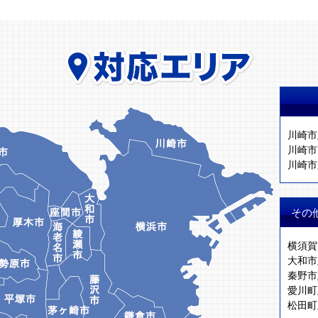
川崎市
川崎市
川崎市
その
横須賀
大和市
秦野市
愛川町
松田町