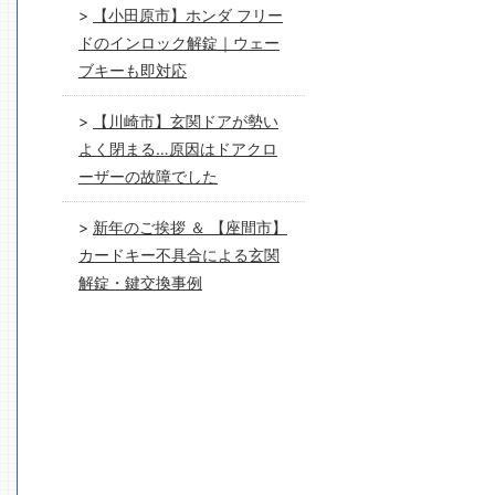
【小田原市】ホンダ フリー
ドのインロック解錠｜ウェー
ブキーも即対応
【川崎市】玄関ドアが勢い
よく閉まる…原因はドアクロ
ーザーの故障でした
新年のご挨拶 ＆ 【座間市】
カードキー不具合による玄関
解錠・鍵交換事例