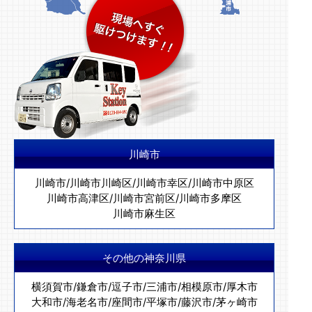
川崎市
川崎市
/
川崎市川崎区
/
川崎市幸区
/
川崎市中原区
川崎市高津区
/
川崎市宮前区
/
川崎市多摩区
川崎市麻生区
その他の神奈川県
横須賀市
/
鎌倉市
/
逗子市
/
三浦市
/
相模原市
/
厚木市
大和市
/
海老名市
/
座間市
/
平塚市
/
藤沢市
/
茅ヶ崎市