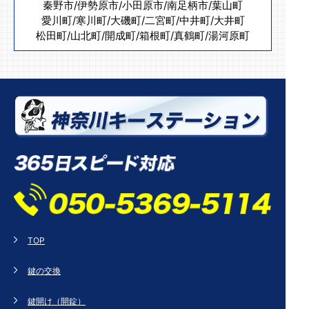
秦野市
/
伊勢原市
/
小田原市
/
南足柄市
/
葉山町
愛川町
/
寒川町
/
大磯町
/
二宮町
/
中井町
/
大井町
松田町
/
山北町
/
開成町
/
箱根町
/
真鶴町
/
湯河原町
TOP
鍵の交換
鍵開け（開錠）