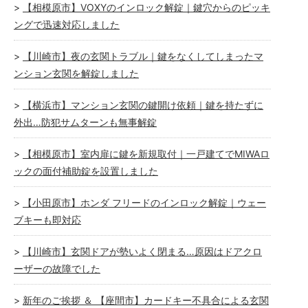
【相模原市】VOXYのインロック解錠｜鍵穴からのピッキ
ングで迅速対応しました
【川崎市】夜の玄関トラブル｜鍵をなくしてしまったマ
ンション玄関を解錠しました
【横浜市】マンション玄関の鍵開け依頼｜鍵を持たずに
外出…防犯サムターンも無事解錠
【相模原市】室内扉に鍵を新規取付｜一戸建てでMIWAロ
ックの面付補助錠を設置しました
【小田原市】ホンダ フリードのインロック解錠｜ウェー
ブキーも即対応
【川崎市】玄関ドアが勢いよく閉まる…原因はドアクロ
ーザーの故障でした
新年のご挨拶 ＆ 【座間市】カードキー不具合による玄関