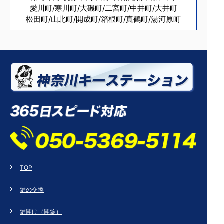
愛川町
/
寒川町
/
大磯町
/
二宮町
/
中井町
/
大井町
松田町
/
山北町
/
開成町
/
箱根町
/
真鶴町
/
湯河原町
TOP
鍵の交換
鍵開け（開錠）