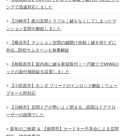
ングで迅速対応しました
【川崎市】夜の玄関トラブル｜鍵をなくしてしまったマ
ンション玄関を解錠しました
【横浜市】マンション玄関の鍵開け依頼｜鍵を持たずに
外出…防犯サムターンも無事解錠
【相模原市】室内扉に鍵を新規取付｜一戸建てでMIWAロ
ックの面付補助錠を設置しました
【小田原市】ホンダ フリードのインロック解錠｜ウェー
ブキーも即対応
【川崎市】玄関ドアが勢いよく閉まる…原因はドアクロ
ーザーの故障でした
新年のご挨拶 ＆ 【座間市】カードキー不具合による玄関