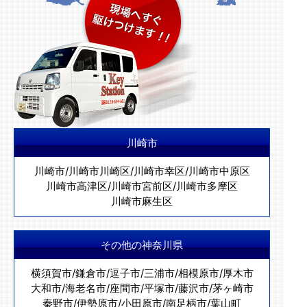
川崎市
川崎市
/
川崎市川崎区
/
川崎市幸区
/
川崎市中原区
川崎市高津区
/
川崎市宮前区
/
川崎市多摩区
川崎市麻生区
その他の神奈川県
横須賀市
/
鎌倉市
/
逗子市
/
三浦市
/
相模原市
/
厚木市
大和市
/
海老名市
/
座間市
/
平塚市
/
藤沢市
/
茅ヶ崎市
秦野市
/
伊勢原市
/
小田原市
/
南足柄市
/
葉山町