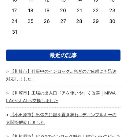
17
18
19
20
21
22
23
24
25
26
27
28
29
30
31
最近の記事
【川崎市】仕事中のインロック…急ぎのご依頼にも迅速
対応しました！
【川崎市】工場の出入口ドアを使いやすく改善｜MIWA
LAからLALへ交換しました
【小田原市】出張先に鍵を置き忘れ…ディンプルキーの
玄関を解錠しました
【相模原市】VOXYのインロック解錠｜鍵穴からのピッキ