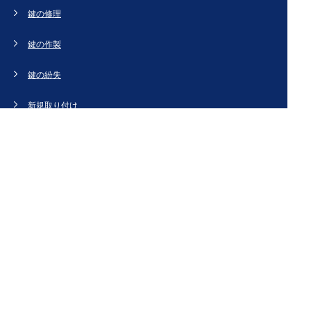
鍵の修理
鍵の作製
鍵の紛失
新規取り付け
ドアの修理・交換
法人のお客様へ
スタッフブログ
会社概要
お問い合わせ・お見積もり
[姉妹サイト]