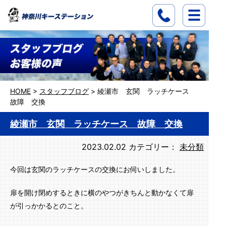
HOME
>
スタッフブログ
>
綾瀬市 玄関 ラッチケース
故障 交換
綾瀬市 玄関 ラッチケース 故障 交換
2023.02.02
カテゴリー：
未分類
今回は玄関のラッチケースの交換にお伺いしました。
扉を開け閉めするときに横のやつがきちんと動かなくて扉
が引っかかるとのこと。