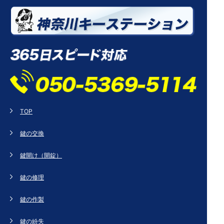
TOP
鍵の交換
鍵開け（開錠）
鍵の修理
鍵の作製
鍵の紛失