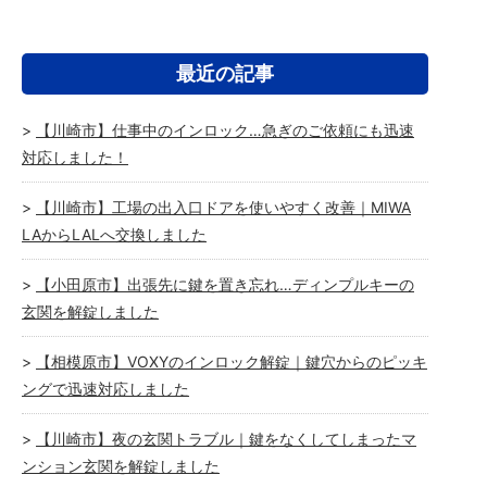
最近の記事
【川崎市】仕事中のインロック…急ぎのご依頼にも迅速
対応しました！
【川崎市】工場の出入口ドアを使いやすく改善｜MIWA
LAからLALへ交換しました
【小田原市】出張先に鍵を置き忘れ…ディンプルキーの
玄関を解錠しました
【相模原市】VOXYのインロック解錠｜鍵穴からのピッキ
ングで迅速対応しました
【川崎市】夜の玄関トラブル｜鍵をなくしてしまったマ
ンション玄関を解錠しました