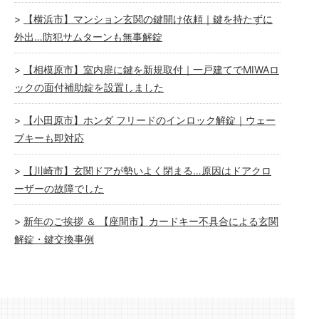
【横浜市】マンション玄関の鍵開け依頼｜鍵を持たずに
外出…防犯サムターンも無事解錠
【相模原市】室内扉に鍵を新規取付｜一戸建てでMIWAロ
ックの面付補助錠を設置しました
【小田原市】ホンダ フリードのインロック解錠｜ウェー
ブキーも即対応
【川崎市】玄関ドアが勢いよく閉まる…原因はドアクロ
ーザーの故障でした
新年のご挨拶 ＆ 【座間市】カードキー不具合による玄関
解錠・鍵交換事例