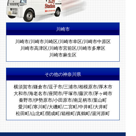
川崎市
川崎市
/
川崎市川崎区
/
川崎市幸区
/
川崎市中原区
川崎市高津区
/
川崎市宮前区
/
川崎市多摩区
川崎市麻生区
その他の神奈川県
横須賀市
/
鎌倉市
/
逗子市
/
三浦市
/
相模原市
/
厚木市
大和市
/
海老名市
/
座間市
/
平塚市
/
藤沢市
/
茅ヶ崎市
秦野市
/
伊勢原市
/
小田原市
/
南足柄市
/
葉山町
愛川町
/
寒川町
/
大磯町
/
二宮町
/
中井町
/
大井町
松田町
/
山北町
/
開成町
/
箱根町
/
真鶴町
/
湯河原町