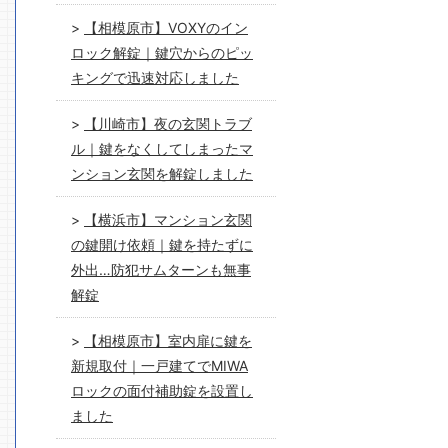
【相模原市】VOXYのイン
ロック解錠｜鍵穴からのピッ
キングで迅速対応しました
【川崎市】夜の玄関トラブ
ル｜鍵をなくしてしまったマ
ンション玄関を解錠しました
【横浜市】マンション玄関
の鍵開け依頼｜鍵を持たずに
外出…防犯サムターンも無事
解錠
【相模原市】室内扉に鍵を
新規取付｜一戸建てでMIWA
ロックの面付補助錠を設置し
ました