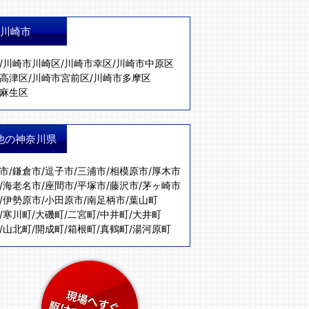
川崎市
/
川崎市川崎区
/
川崎市幸区
/
川崎市中原区
高津区
/
川崎市宮前区
/
川崎市多摩区
麻生区
他の神奈川県
市
/
鎌倉市
/
逗子市
/
三浦市
/
相模原市
/
厚木市
/
海老名市
/
座間市
/
平塚市
/
藤沢市
/
茅ヶ崎市
/
伊勢原市
/
小田原市
/
南足柄市
/
葉山町
/
寒川町
/
大磯町
/
二宮町
/
中井町
/
大井町
/
山北町
/
開成町
/
箱根町
/
真鶴町
/
湯河原町