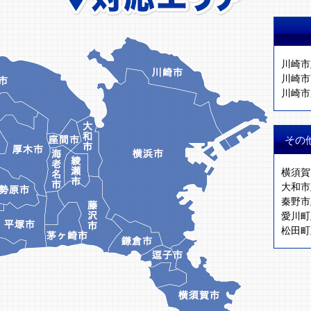
川崎市
川崎市
川崎市
その
横須賀
大和市
秦野市
愛川町
松田町