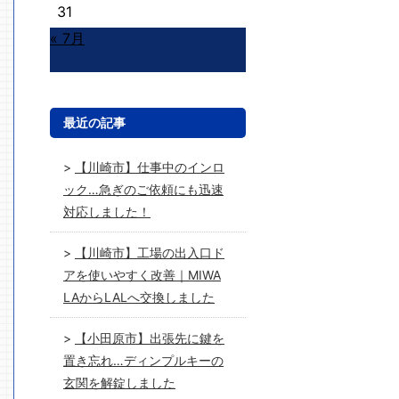
31
« 7月
最近の記事
【川崎市】仕事中のインロ
ック…急ぎのご依頼にも迅速
対応しました！
【川崎市】工場の出入口ド
アを使いやすく改善｜MIWA
LAからLALへ交換しました
【小田原市】出張先に鍵を
置き忘れ…ディンプルキーの
玄関を解錠しました