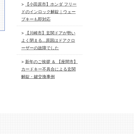
【小田原市】ホンダ フリー
ドのインロック解錠｜ウェー
ブキーも即対応
【川崎市】玄関ドアが勢い
よく閉まる…原因はドアクロ
ーザーの故障でした
新年のご挨拶 ＆ 【座間市】
カードキー不具合による玄関
解錠・鍵交換事例