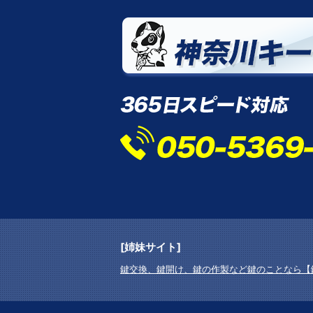
[姉妹サイト]
鍵交換、鍵開け、鍵の作製など鍵のことなら【