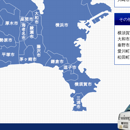
その
横須賀
大和市
秦野市
愛川町
松田町