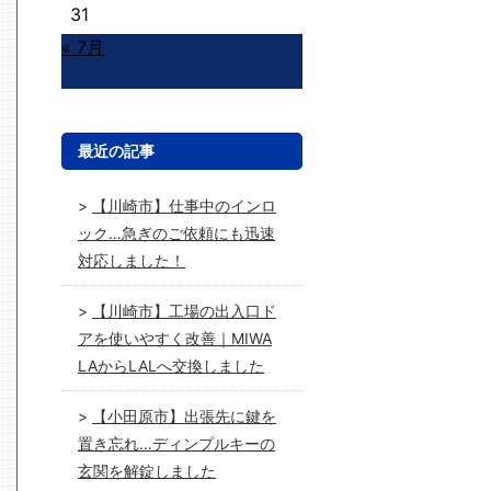
31
« 7月
最近の記事
【川崎市】仕事中のインロ
ック…急ぎのご依頼にも迅速
対応しました！
【川崎市】工場の出入口ド
アを使いやすく改善｜MIWA
LAからLALへ交換しました
【小田原市】出張先に鍵を
置き忘れ…ディンプルキーの
玄関を解錠しました