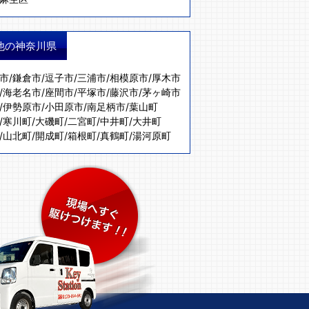
他の神奈川県
市
/
鎌倉市
/
逗子市
/
三浦市
/
相模原市
/
厚木市
/
海老名市
/
座間市
/
平塚市
/
藤沢市
/
茅ヶ崎市
/
伊勢原市
/
小田原市
/
南足柄市
/
葉山町
/
寒川町
/
大磯町
/
二宮町
/
中井町
/
大井町
/
山北町
/
開成町
/
箱根町
/
真鶴町
/
湯河原町