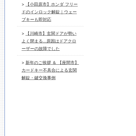
【小田原市】ホンダ フリー
ドのインロック解錠｜ウェー
ブキーも即対応
【川崎市】玄関ドアが勢い
よく閉まる…原因はドアクロ
ーザーの故障でした
新年のご挨拶 ＆ 【座間市】
カードキー不具合による玄関
解錠・鍵交換事例