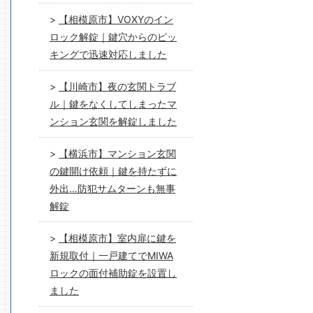
【相模原市】VOXYのイン
ロック解錠｜鍵穴からのピッ
キングで迅速対応しました
【川崎市】夜の玄関トラブ
ル｜鍵をなくしてしまったマ
ンション玄関を解錠しました
【横浜市】マンション玄関
の鍵開け依頼｜鍵を持たずに
外出…防犯サムターンも無事
解錠
【相模原市】室内扉に鍵を
新規取付｜一戸建てでMIWA
ロックの面付補助錠を設置し
ました