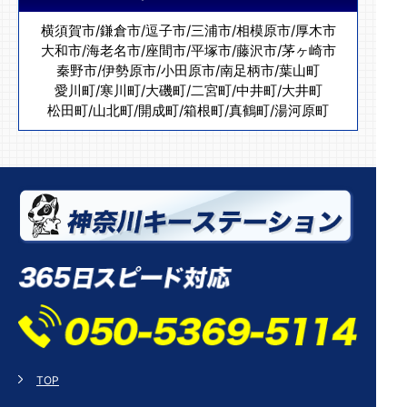
横須賀市
/
鎌倉市
/
逗子市
/
三浦市
/
相模原市
/
厚木市
大和市
/
海老名市
/
座間市
/
平塚市
/
藤沢市
/
茅ヶ崎市
秦野市
/
伊勢原市
/
小田原市
/
南足柄市
/
葉山町
愛川町
/
寒川町
/
大磯町
/
二宮町
/
中井町
/
大井町
松田町
/
山北町
/
開成町
/
箱根町
/
真鶴町
/
湯河原町
TOP