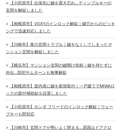
【小田原市】出張先に鍵を置き忘れ…ディンプルキーの
玄関を解錠しました
【相模原市】VOXYのインロック解錠｜鍵穴からのピッキ
ングで迅速対応しました
【川崎市】夜の玄関トラブル｜鍵をなくしてしまったマ
ンション玄関を解錠しました
【横浜市】マンション玄関の鍵開け依頼｜鍵を持たずに
外出…防犯サムターンも無事解錠
【相模原市】室内扉に鍵を新規取付｜一戸建てでMIWAロ
ックの面付補助錠を設置しました
【小田原市】ホンダ フリードのインロック解錠｜ウェー
ブキーも即対応
【川崎市】玄関ドアが勢いよく閉まる…原因はドアクロ