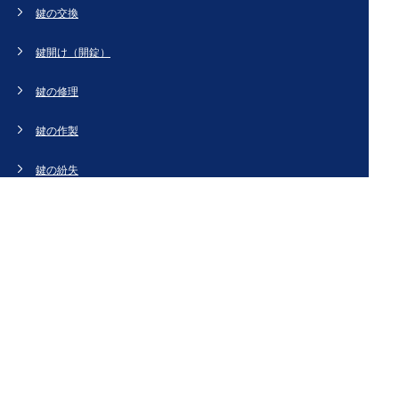
鍵の交換
鍵開け（開錠）
鍵の修理
鍵の作製
鍵の紛失
新規取り付け
ドアの修理・交換
法人のお客様へ
スタッフブログ
会社概要