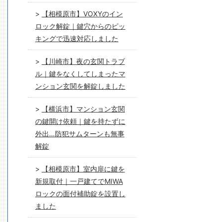
【相模原市】VOXYのイン
ロック解錠｜鍵穴からのピッ
キングで迅速対応しました
【川崎市】夜の玄関トラブ
ル｜鍵をなくしてしまったマ
ンション玄関を解錠しました
【横浜市】マンション玄関
の鍵開け依頼｜鍵を持たずに
外出…防犯サムターンも無事
解錠
【相模原市】室内扉に鍵を
新規取付｜一戸建てでMIWA
ロックの面付補助錠を設置し
ました