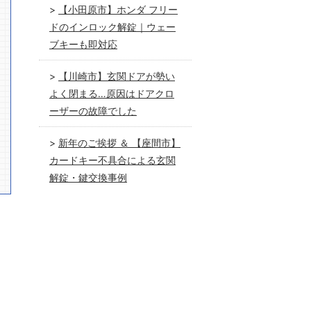
【小田原市】ホンダ フリー
ドのインロック解錠｜ウェー
ブキーも即対応
【川崎市】玄関ドアが勢い
よく閉まる…原因はドアクロ
ーザーの故障でした
新年のご挨拶 ＆ 【座間市】
カードキー不具合による玄関
解錠・鍵交換事例