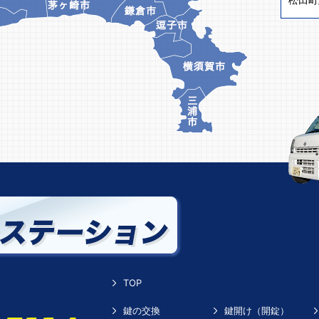
TOP
鍵の交換
鍵開け（開錠）