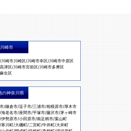
川崎市
/
川崎市川崎区
/
川崎市幸区
/
川崎市中原区
高津区
/
川崎市宮前区
/
川崎市多摩区
麻生区
他の神奈川県
市
/
鎌倉市
/
逗子市
/
三浦市
/
相模原市
/
厚木市
/
海老名市
/
座間市
/
平塚市
/
藤沢市
/
茅ヶ崎市
/
伊勢原市
/
小田原市
/
南足柄市
/
葉山町
/
寒川町
/
大磯町
/
二宮町
/
中井町
/
大井町
/
山北町
/
開成町
/
箱根町
/
真鶴町
/
湯河原町