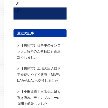
31
« 7月
最近の記事
【川崎市】仕事中のインロ
ック…急ぎのご依頼にも迅速
対応しました！
【川崎市】工場の出入口ド
アを使いやすく改善｜MIWA
LAからLALへ交換しました
【小田原市】出張先に鍵を
置き忘れ…ディンプルキーの
玄関を解錠しました