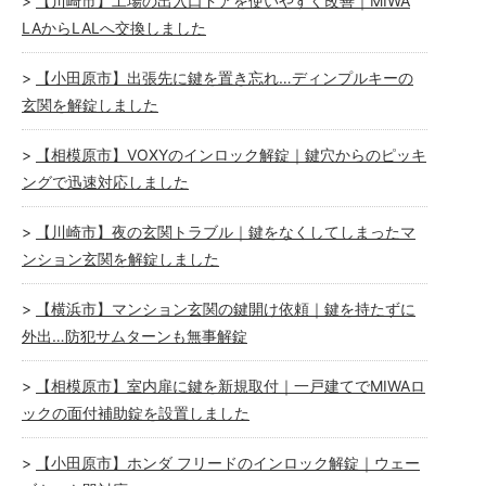
【川崎市】工場の出入口ドアを使いやすく改善｜MIWA
LAからLALへ交換しました
【小田原市】出張先に鍵を置き忘れ…ディンプルキーの
玄関を解錠しました
【相模原市】VOXYのインロック解錠｜鍵穴からのピッキ
ングで迅速対応しました
【川崎市】夜の玄関トラブル｜鍵をなくしてしまったマ
ンション玄関を解錠しました
【横浜市】マンション玄関の鍵開け依頼｜鍵を持たずに
外出…防犯サムターンも無事解錠
【相模原市】室内扉に鍵を新規取付｜一戸建てでMIWAロ
ックの面付補助錠を設置しました
【小田原市】ホンダ フリードのインロック解錠｜ウェー