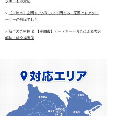
ブキーも即対応
【川崎市】玄関ドアが勢いよく閉まる…原因はドアクロ
ーザーの故障でした
新年のご挨拶 ＆ 【座間市】カードキー不具合による玄関
解錠・鍵交換事例