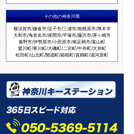
その他の神奈川県
横須賀市
/
鎌倉市
/
逗子市
/
三浦市
/
相模原市
/
厚木市
大和市
/
海老名市
/
座間市
/
平塚市
/
藤沢市
/
茅ヶ崎市
秦野市
/
伊勢原市
/
小田原市
/
南足柄市
/
葉山町
愛川町
/
寒川町
/
大磯町
/
二宮町
/
中井町
/
大井町
松田町
/
山北町
/
開成町
/
箱根町
/
真鶴町
/
湯河原町