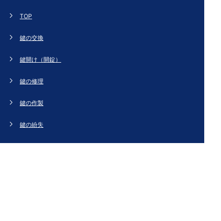
TOP
鍵の交換
鍵開け（開錠）
鍵の修理
鍵の作製
鍵の紛失
新規取り付け
ドアの修理・交換
法人のお客様へ
スタッフブログ