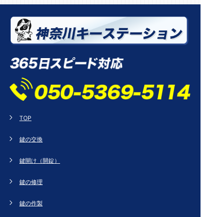
TOP
鍵の交換
鍵開け（開錠）
鍵の修理
鍵の作製