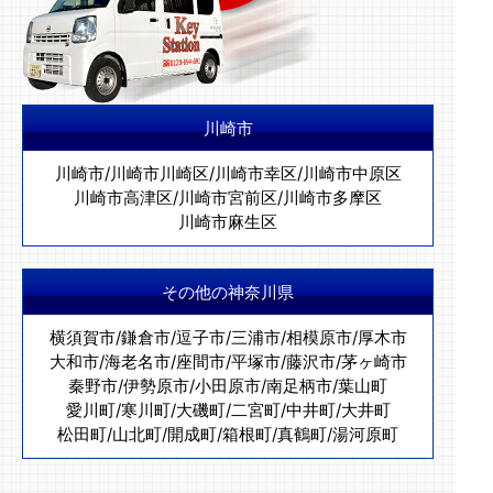
川崎市
川崎市
/
川崎市川崎区
/
川崎市幸区
/
川崎市中原区
川崎市高津区
/
川崎市宮前区
/
川崎市多摩区
川崎市麻生区
その他の神奈川県
横須賀市
/
鎌倉市
/
逗子市
/
三浦市
/
相模原市
/
厚木市
大和市
/
海老名市
/
座間市
/
平塚市
/
藤沢市
/
茅ヶ崎市
秦野市
/
伊勢原市
/
小田原市
/
南足柄市
/
葉山町
愛川町
/
寒川町
/
大磯町
/
二宮町
/
中井町
/
大井町
松田町
/
山北町
/
開成町
/
箱根町
/
真鶴町
/
湯河原町