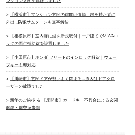
ンション玄関を解錠しました
【横浜市】マンション玄関の鍵開け依頼｜鍵を持たずに
外出…防犯サムターンも無事解錠
【相模原市】室内扉に鍵を新規取付｜一戸建てでMIWAロ
ックの面付補助錠を設置しました
【小田原市】ホンダ フリードのインロック解錠｜ウェー
ブキーも即対応
【川崎市】玄関ドアが勢いよく閉まる…原因はドアクロ
ーザーの故障でした
新年のご挨拶 ＆ 【座間市】カードキー不具合による玄関
解錠・鍵交換事例