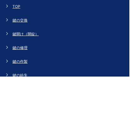
TOP
鍵の交換
鍵開け（開錠）
鍵の修理
鍵の作製
鍵の紛失
新規取り付け
ドアの修理・交換
法人のお客様へ
スタッフブログ