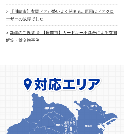
【川崎市】玄関ドアが勢いよく閉まる…原因はドアクロ
ーザーの故障でした
新年のご挨拶 ＆ 【座間市】カードキー不具合による玄関
解錠・鍵交換事例