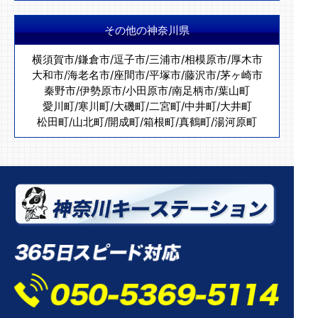
その他の神奈川県
横須賀市
/
鎌倉市
/
逗子市
/
三浦市
/
相模原市
/
厚木市
大和市
/
海老名市
/
座間市
/
平塚市
/
藤沢市
/
茅ヶ崎市
秦野市
/
伊勢原市
/
小田原市
/
南足柄市
/
葉山町
愛川町
/
寒川町
/
大磯町
/
二宮町
/
中井町
/
大井町
松田町
/
山北町
/
開成町
/
箱根町
/
真鶴町
/
湯河原町