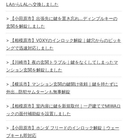
LAからLALへ交換しました
【小田原市】出張先に鍵を置き忘れ…ディンプルキーの
玄関を解錠しました
【相模原市】VOXYのインロック解錠｜鍵穴からのピッキ
ングで迅速対応しました
【川崎市】夜の玄関トラブル｜鍵をなくしてしまったマ
ンション玄関を解錠しました
【横浜市】マンション玄関の鍵開け依頼｜鍵を持たずに
外出…防犯サムターンも無事解錠
【相模原市】室内扉に鍵を新規取付｜一戸建てでMIWAロ
ックの面付補助錠を設置しました
【小田原市】ホンダ フリードのインロック解錠｜ウェー
ブキーも即対応