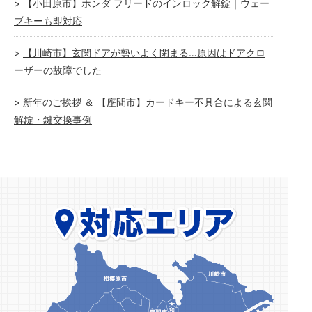
【小田原市】ホンダ フリードのインロック解錠｜ウェー
ブキーも即対応
【川崎市】玄関ドアが勢いよく閉まる…原因はドアクロ
ーザーの故障でした
新年のご挨拶 ＆ 【座間市】カードキー不具合による玄関
解錠・鍵交換事例