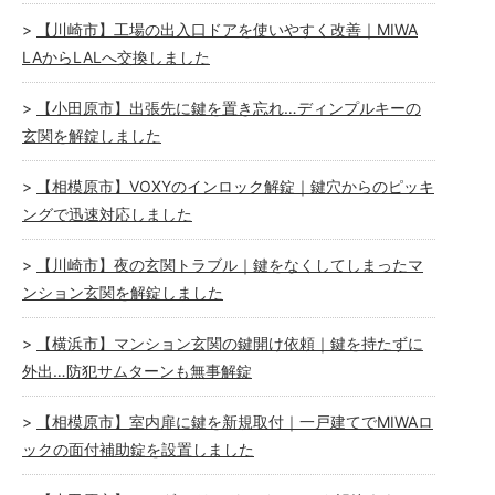
【川崎市】工場の出入口ドアを使いやすく改善｜MIWA
LAからLALへ交換しました
【小田原市】出張先に鍵を置き忘れ…ディンプルキーの
玄関を解錠しました
【相模原市】VOXYのインロック解錠｜鍵穴からのピッキ
ングで迅速対応しました
【川崎市】夜の玄関トラブル｜鍵をなくしてしまったマ
ンション玄関を解錠しました
【横浜市】マンション玄関の鍵開け依頼｜鍵を持たずに
外出…防犯サムターンも無事解錠
【相模原市】室内扉に鍵を新規取付｜一戸建てでMIWAロ
ックの面付補助錠を設置しました