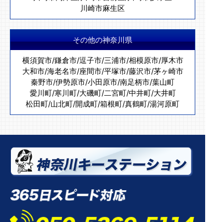
川崎市麻生区
その他の神奈川県
横須賀市
/
鎌倉市
/
逗子市
/
三浦市
/
相模原市
/
厚木市
大和市
/
海老名市
/
座間市
/
平塚市
/
藤沢市
/
茅ヶ崎市
秦野市
/
伊勢原市
/
小田原市
/
南足柄市
/
葉山町
愛川町
/
寒川町
/
大磯町
/
二宮町
/
中井町
/
大井町
松田町
/
山北町
/
開成町
/
箱根町
/
真鶴町
/
湯河原町