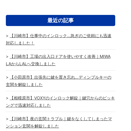
最近の記事
【川崎市】仕事中のインロック…急ぎのご依頼にも迅速
対応しました！
【川崎市】工場の出入口ドアを使いやすく改善｜MIWA
LAからLALへ交換しました
【小田原市】出張先に鍵を置き忘れ…ディンプルキーの
玄関を解錠しました
【相模原市】VOXYのインロック解錠｜鍵穴からのピッキ
ングで迅速対応しました
【川崎市】夜の玄関トラブル｜鍵をなくしてしまったマ
ンション玄関を解錠しました