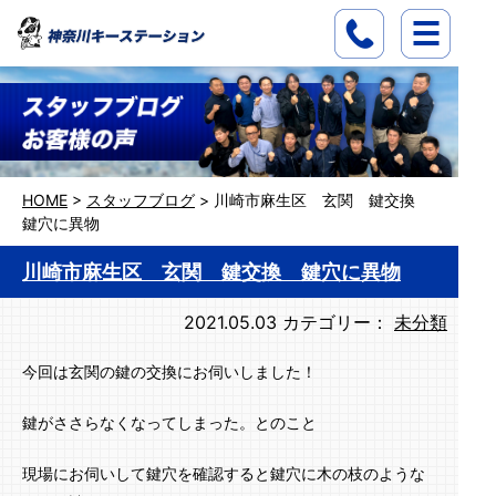
HOME
>
スタッフブログ
>
川崎市麻生区 玄関 鍵交換
鍵穴に異物
川崎市麻生区 玄関 鍵交換 鍵穴に異物
2021.05.03
カテゴリー：
未分類
今回は玄関の鍵の交換にお伺いしました！
鍵がささらなくなってしまった。とのこと
現場にお伺いして鍵穴を確認すると鍵穴に木の枝のような