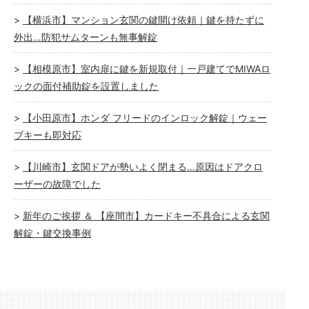
【横浜市】マンション玄関の鍵開け依頼｜鍵を持たずに
外出…防犯サムターンも無事解錠
【相模原市】室内扉に鍵を新規取付｜一戸建てでMIWAロ
ックの面付補助錠を設置しました
【小田原市】ホンダ フリードのインロック解錠｜ウェー
ブキーも即対応
【川崎市】玄関ドアが勢いよく閉まる…原因はドアクロ
ーザーの故障でした
新年のご挨拶 ＆ 【座間市】カードキー不具合による玄関
解錠・鍵交換事例