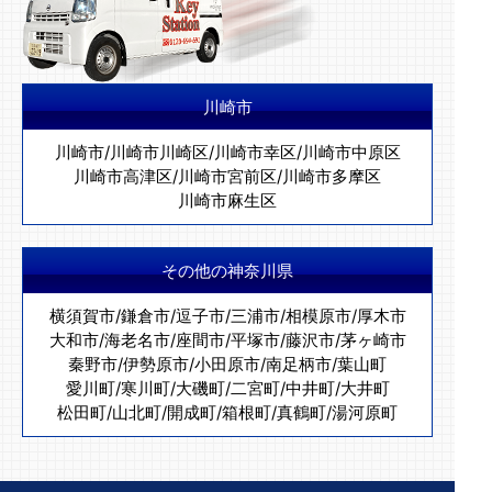
川崎市
川崎市
/
川崎市川崎区
/
川崎市幸区
/
川崎市中原区
川崎市高津区
/
川崎市宮前区
/
川崎市多摩区
川崎市麻生区
その他の神奈川県
横須賀市
/
鎌倉市
/
逗子市
/
三浦市
/
相模原市
/
厚木市
大和市
/
海老名市
/
座間市
/
平塚市
/
藤沢市
/
茅ヶ崎市
秦野市
/
伊勢原市
/
小田原市
/
南足柄市
/
葉山町
愛川町
/
寒川町
/
大磯町
/
二宮町
/
中井町
/
大井町
松田町
/
山北町
/
開成町
/
箱根町
/
真鶴町
/
湯河原町