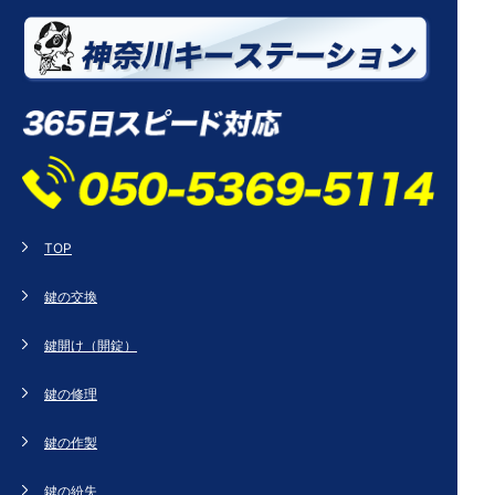
TOP
鍵の交換
鍵開け（開錠）
鍵の修理
鍵の作製
鍵の紛失