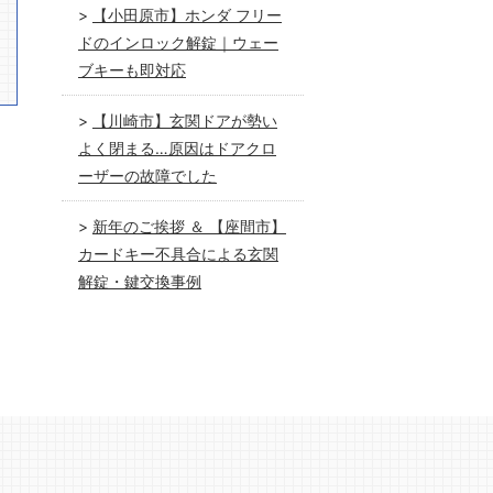
【小田原市】ホンダ フリー
ドのインロック解錠｜ウェー
ブキーも即対応
【川崎市】玄関ドアが勢い
よく閉まる…原因はドアクロ
ーザーの故障でした
新年のご挨拶 ＆ 【座間市】
カードキー不具合による玄関
解錠・鍵交換事例