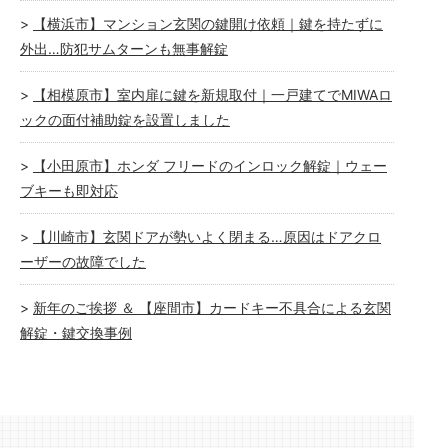
【横浜市】マンション玄関の鍵開け依頼｜鍵を持たずに
外出…防犯サムターンも無事解錠
【相模原市】室内扉に鍵を新規取付｜一戸建てでMIWAロ
ックの面付補助錠を設置しました
【小田原市】ホンダ フリードのインロック解錠｜ウェー
ブキーも即対応
【川崎市】玄関ドアが勢いよく閉まる…原因はドアクロ
ーザーの故障でした
新年のご挨拶 ＆ 【座間市】カードキー不具合による玄関
解錠・鍵交換事例