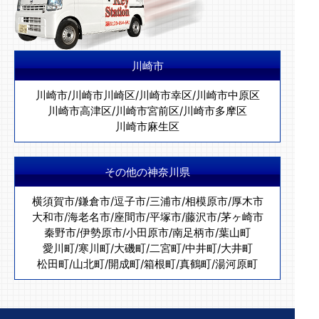
川崎市
川崎市
/
川崎市川崎区
/
川崎市幸区
/
川崎市中原区
川崎市高津区
/
川崎市宮前区
/
川崎市多摩区
川崎市麻生区
その他の神奈川県
横須賀市
/
鎌倉市
/
逗子市
/
三浦市
/
相模原市
/
厚木市
大和市
/
海老名市
/
座間市
/
平塚市
/
藤沢市
/
茅ヶ崎市
秦野市
/
伊勢原市
/
小田原市
/
南足柄市
/
葉山町
愛川町
/
寒川町
/
大磯町
/
二宮町
/
中井町
/
大井町
松田町
/
山北町
/
開成町
/
箱根町
/
真鶴町
/
湯河原町