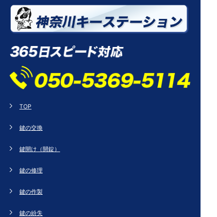
TOP
鍵の交換
鍵開け（開錠）
鍵の修理
鍵の作製
鍵の紛失