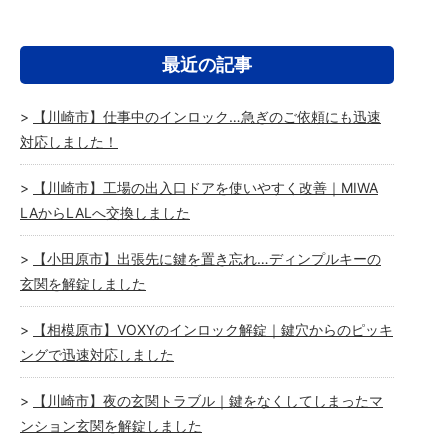
最近の記事
【川崎市】仕事中のインロック…急ぎのご依頼にも迅速
対応しました！
【川崎市】工場の出入口ドアを使いやすく改善｜MIWA
LAからLALへ交換しました
【小田原市】出張先に鍵を置き忘れ…ディンプルキーの
玄関を解錠しました
【相模原市】VOXYのインロック解錠｜鍵穴からのピッキ
ングで迅速対応しました
【川崎市】夜の玄関トラブル｜鍵をなくしてしまったマ
ンション玄関を解錠しました