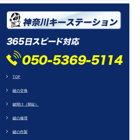
TOP
鍵の交換
鍵開け（開錠）
鍵の修理
鍵の作製