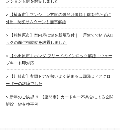
ンション玄関を解錠しました
【横浜市】マンション玄関の鍵開け依頼｜鍵を持たずに
外出…防犯サムターンも無事解錠
【相模原市】室内扉に鍵を新規取付｜一戸建てでMIWAロ
ックの面付補助錠を設置しました
【小田原市】ホンダ フリードのインロック解錠｜ウェー
ブキーも即対応
【川崎市】玄関ドアが勢いよく閉まる…原因はドアクロ
ーザーの故障でした
新年のご挨拶 ＆ 【座間市】カードキー不具合による玄関
解錠・鍵交換事例