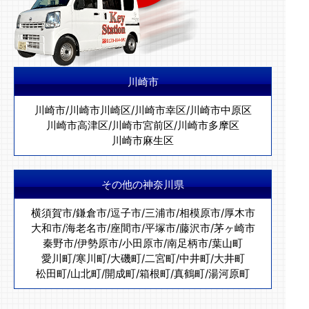
川崎市
川崎市
/
川崎市川崎区
/
川崎市幸区
/
川崎市中原区
川崎市高津区
/
川崎市宮前区
/
川崎市多摩区
川崎市麻生区
その他の神奈川県
横須賀市
/
鎌倉市
/
逗子市
/
三浦市
/
相模原市
/
厚木市
大和市
/
海老名市
/
座間市
/
平塚市
/
藤沢市
/
茅ヶ崎市
秦野市
/
伊勢原市
/
小田原市
/
南足柄市
/
葉山町
愛川町
/
寒川町
/
大磯町
/
二宮町
/
中井町
/
大井町
松田町
/
山北町
/
開成町
/
箱根町
/
真鶴町
/
湯河原町