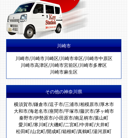
川崎市
川崎市
/
川崎市川崎区
/
川崎市幸区
/
川崎市中原区
川崎市高津区
/
川崎市宮前区
/
川崎市多摩区
川崎市麻生区
その他の神奈川県
横須賀市
/
鎌倉市
/
逗子市
/
三浦市
/
相模原市
/
厚木市
大和市
/
海老名市
/
座間市
/
平塚市
/
藤沢市
/
茅ヶ崎市
秦野市
/
伊勢原市
/
小田原市
/
南足柄市
/
葉山町
愛川町
/
寒川町
/
大磯町
/
二宮町
/
中井町
/
大井町
松田町
/
山北町
/
開成町
/
箱根町
/
真鶴町
/
湯河原町