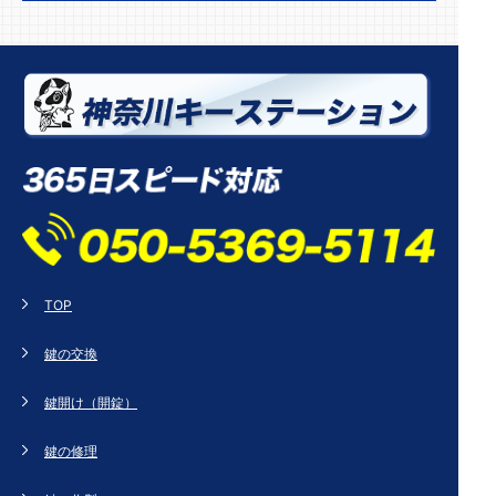
TOP
鍵の交換
鍵開け（開錠）
鍵の修理