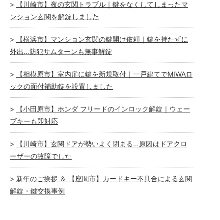
【川崎市】夜の玄関トラブル｜鍵をなくしてしまったマ
ンション玄関を解錠しました
【横浜市】マンション玄関の鍵開け依頼｜鍵を持たずに
外出…防犯サムターンも無事解錠
【相模原市】室内扉に鍵を新規取付｜一戸建てでMIWAロ
ックの面付補助錠を設置しました
【小田原市】ホンダ フリードのインロック解錠｜ウェー
ブキーも即対応
【川崎市】玄関ドアが勢いよく閉まる…原因はドアクロ
ーザーの故障でした
新年のご挨拶 ＆ 【座間市】カードキー不具合による玄関
解錠・鍵交換事例