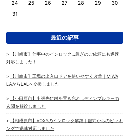
24
25
26
27
28
29
30
31
最近の記事
【川崎市】仕事中のインロック…急ぎのご依頼にも迅速
対応しました！
【川崎市】工場の出入口ドアを使いやすく改善｜MIWA
LAからLALへ交換しました
【小田原市】出張先に鍵を置き忘れ…ディンプルキーの
玄関を解錠しました
【相模原市】VOXYのインロック解錠｜鍵穴からのピッキ
ングで迅速対応しました