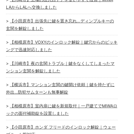
LAからLALへ交換しました
【小田原市】出張先に鍵を置き忘れ…ディンプルキーの
玄関を解錠しました
【相模原市】VOXYのインロック解錠｜鍵穴からのピッキ
ングで迅速対応しました
【川崎市】夜の玄関トラブル｜鍵をなくしてしまったマ
ンション玄関を解錠しました
【横浜市】マンション玄関の鍵開け依頼｜鍵を持たずに
外出…防犯サムターンも無事解錠
【相模原市】室内扉に鍵を新規取付｜一戸建てでMIWAロ
ックの面付補助錠を設置しました
【小田原市】ホンダ フリードのインロック解錠｜ウェー