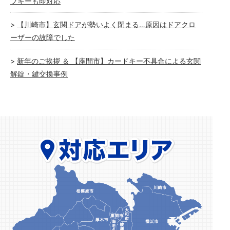
ブキーも即対応
【川崎市】玄関ドアが勢いよく閉まる…原因はドアクロ
ーザーの故障でした
新年のご挨拶 ＆ 【座間市】カードキー不具合による玄関
解錠・鍵交換事例