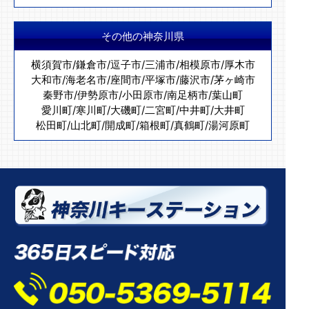
その他の神奈川県
横須賀市
/
鎌倉市
/
逗子市
/
三浦市
/
相模原市
/
厚木市
大和市
/
海老名市
/
座間市
/
平塚市
/
藤沢市
/
茅ヶ崎市
秦野市
/
伊勢原市
/
小田原市
/
南足柄市
/
葉山町
愛川町
/
寒川町
/
大磯町
/
二宮町
/
中井町
/
大井町
松田町
/
山北町
/
開成町
/
箱根町
/
真鶴町
/
湯河原町