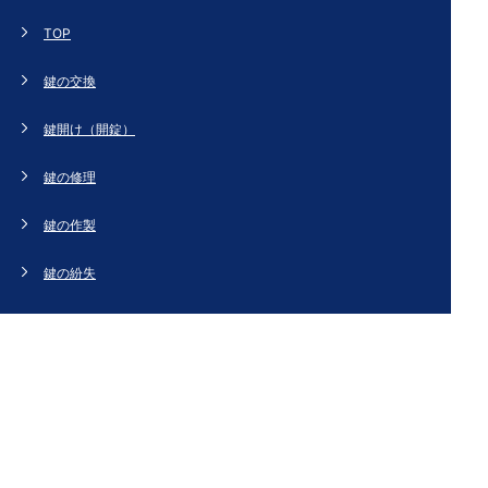
TOP
鍵の交換
鍵開け（開錠）
鍵の修理
鍵の作製
鍵の紛失
新規取り付け
ドアの修理・交換
法人のお客様へ
スタッフブログ